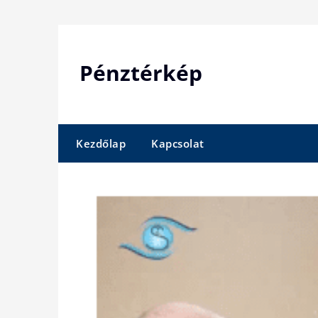
Skip
to
content
Pénztérkép
Kezdőlap
Kapcsolat