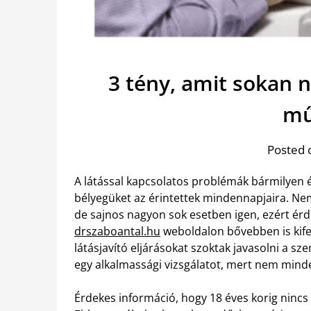
3 tény, amit sokan 
mű
Posted 
A látással kapcsolatos problémák bármilyen 
bélyegüket az érintettek mindennapjaira. Nem
de sajnos nagyon sok esetben igen, ezért érd
drszaboantal.hu
weboldalon bővebben is kife
látásjavító eljárásokat szoktak javasolni a sz
egy alkalmassági vizsgálatot, mert nem mind
Érdekes információ, hogy 18 éves korig nincs 