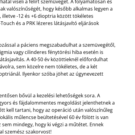
iatal viseli a felírt szemüveget. A folyamatosan és
ak valószínűségét, hogy később alkalmas legyen a
lletve -12 és +6 dioptria között tökéletes
Touch és a PRK lézeres látásjavító eljárások
ozással a páciens megszabadulhat a szemüvegétől,
igmia vagy cilinderes fénytörési hiba esetén is
tásjavítás. A 40-50 év közöttieknél előfordulhat
ávolra, sem közelre nem tökéletes, de a két
ptriánál. Ilyenkor szóba jöhet az úgynevezett
lentősen bővül a kezelési lehetőségek sora. A
ok gyors és fájdalommentes megoldást jelenthetnek a
 kell tartani, hogy az operáció után valószínűleg
kális műlencse beültetésével 60 év fölött is van
 sem mindegy, hogy ki végzi a műtétet. Ennek
al szemész szakorvost!