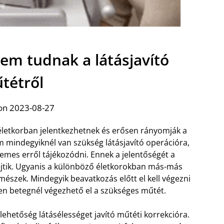
nem tudnak a látásjavító
tétről
on 2023-08-27
életkorban jelentkezhetnek és erősen rányomják a
 mindegyiknél van szükség látásjavító operációra,
emes erről tájékozódni. Ennek a jelentőségét a
jtik. Ugyanis a különböző életkorokban más-más
emészek. Mindegyik beavatkozás előtt el kell végezni
en betegnél végezhető el a szükséges műtét.
lehetőség látásélességet javító műtéti korrekcióra.