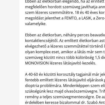
Ebben az életkorban elegendő, ha az érintett f
megfelelően hordott szemüveg javíthatja ann
szem lézeres szemműtétre. 18 és 40 éves kor, i
megoldást jelenthet a FEMTO, a LASIK, a Zero-
valamelyike.
Ebben az életkorban, néhány perces beavatk
kontaktlencséjétől. Az említett életkorban ast
elvégezhető a lézeres szemműtéttel történő lá
olyan komplex eset, amikor a látás már sem t
szemüveg között nincs több különbség 1,5 dio
MONOVISION lézeres látásjavító kezelés.
A 40-60 év közötti korosztály tagjainál már je
fentebb említett lézeres látásjavító eljárás
dioptria problémára. Mindenképpen szem előtt
szükségünk lesz majd olvasószemüvegre. Trifo
remény a teljes szemüvegmentességre. De az
érdekében keresse bizalommal dr. Szabó Ant