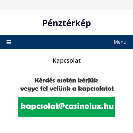
Skip
to
content
Pénztérkép
Menu
Kapcsolat