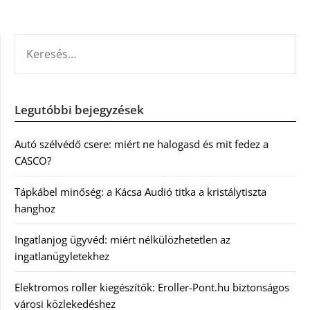
KERESÉS:
Legutóbbi bejegyzések
Autó szélvédő csere: miért ne halogasd és mit fedez a
CASCO?
Tápkábel minőség: a Kácsa Audió titka a kristálytiszta
hanghoz
Ingatlanjog ügyvéd: miért nélkülözhetetlen az
ingatlanügyletekhez
Elektromos roller kiegészítők: Eroller-Pont.hu biztonságos
városi közlekedéshez