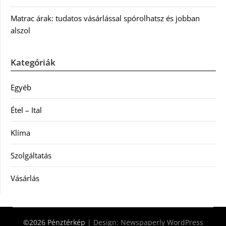
Matrac árak: tudatos vásárlással spórolhatsz és jobban
alszol
Kategóriák
Egyéb
Étel – Ital
Klíma
Szolgáltatás
Vásárlás
©2026 Pénztérkép
| Design:
Newspaperly WordPress