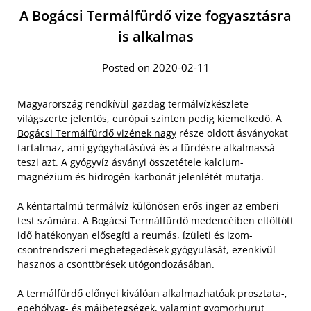
A Bogácsi Termálfürdő vize fogyasztásra
is alkalmas
Posted on 2020-02-11
Magyarország rendkívül gazdag termálvízkészlete
világszerte jelentős, európai szinten pedig kiemelkedő. A
Bogácsi Termálfürdő vizének nagy
része oldott ásványokat
tartalmaz, ami gyógyhatásúvá és a fürdésre alkalmassá
teszi azt. A gyógyvíz ásványi összetétele kalcium-
magnézium és hidrogén-karbonát jelenlétét mutatja.
A kéntartalmú termálvíz különösen erős inger az emberi
test számára. A Bogácsi Termálfürdő medencéiben eltöltött
idő hatékonyan elősegíti a reumás, ízületi és izom-
csontrendszeri megbetegedések gyógyulását, ezenkívül
hasznos a csonttörések utógondozásában.
A termálfürdő előnyei kiválóan alkalmazhatóak prosztata-,
epehólyag- és májbetegségek, valamint gyomorhurut