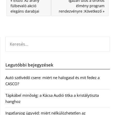
« Előző: Az arany
Igazán ütős a drónos
fülbevaló akció
élmény program
elegáns darabjai
rendezvényre :Következő »
KERESÉS:
Legutóbbi bejegyzések
Autó szélvédő csere: miért ne halogasd és mit fedez a
CASCO?
Tápkábel minőség: a Kácsa Audió titka a kristálytiszta
hanghoz
Ingatlanjog ügyvéd: miért nélkülözhetetlen az