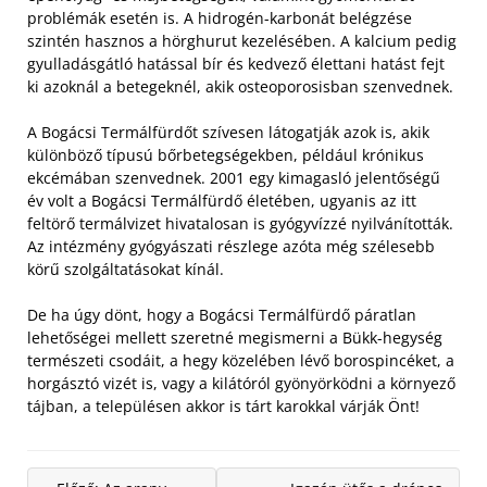
problémák esetén is. A hidrogén-karbonát belégzése
szintén hasznos a hörghurut kezelésében. A kalcium pedig
gyulladásgátló hatással bír és kedvező élettani hatást fejt
ki azoknál a betegeknél, akik osteoporosisban szenvednek.
A Bogácsi Termálfürdőt szívesen látogatják azok is, akik
különböző típusú bőrbetegségekben, például krónikus
ekcémában szenvednek. 2001 egy kimagasló jelentőségű
év volt a Bogácsi Termálfürdő életében, ugyanis az itt
feltörő termálvizet hivatalosan is gyógyvízzé nyilvánították.
Az intézmény gyógyászati részlege azóta még szélesebb
körű szolgáltatásokat kínál.
De ha úgy dönt, hogy a Bogácsi Termálfürdő páratlan
lehetőségei mellett szeretné megismerni a Bükk-hegység
természeti csodáit, a hegy közelében lévő borospincéket, a
horgásztó vizét is, vagy a kilátóról gyönyörködni a környező
tájban, a településen akkor is tárt karokkal várják Önt!