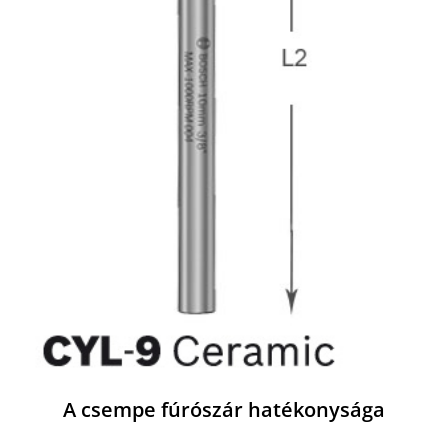
A csempe fúrószár hatékonysága