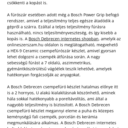
csökkenti a kopást is.
A fúrószár esetében adott még a Bosch Power Grip befogó
rendszer, amivel a teljesítmény teljes egésze átadódik a
gépről a szárra. Ezáltal a teljes teljesítmény fúrásra
használható, nincs teljesítményveszteség, és így kisebb a
kopás is. A
Bosch Debrecen internetes shopban
, amelyik az
onlineszerszam.hu oldalon is meglátogatható, megvehető
a HEX-9 Ceramic csempefúrószár készlet, amivel gyorsan
lehet dolgozni a csempék átfúrása során. A nagy
sebességű fúrást a 7 oldalú, aszimmetrikus,
gyémántköszörülésű vágóélek teszik lehetővé, amelyek
hatékonyan forgácsolják az anyagokat.
A Bosch Debrecen csempefúró készlet hatalmas előnye itt
is a 2 hornyos, U alakú kialakításnak köszönhető, aminek
hála sokkal hatékonyabb a poreltávolítás, ami által a
nagyobb teljesítmény is biztosított. A Bosch Debrecen
csempefúró készlet megannyi eleme a puha és közepes
keménységű fali csempék, porcelán és kerámia
megmunkálására alkalmas. A Bosch Debrecen internetes