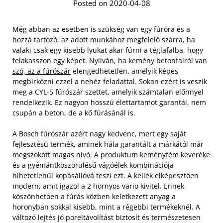
Posted on 2020-04-08
Még abban az esetben is szükség van egy fúróra és a
hozzá tartozó, az adott munkához megfelelő szárra, ha
valaki csak egy kisebb lyukat akar fúrni a téglafalba, hogy
felakasszon egy képet. Nyilván, ha kemény betonfalról
van
szó, az a fúrószár
elengedhetetlen, amelyik képes
megbirkózni ezzel a nehéz feladattal. Sokan ezért is veszik
meg a CYL-5 fúrószár szettet, amelyik számtalan előnnyel
rendelkezik. Ez nagyon hosszú élettartamot garantál, nem
csupán a beton, de a kő fúrásánál is.
A Bosch fúrószár azért nagy kedvenc, mert egy saját
fejlesztésű termék, aminek hála garantált a márkától már
megszokott magas nívó. A produktum keményfém keveréke
és a gyémántköszörülésű vágóélek kombinációja
hihetetlenül kopásállóvá teszi ezt. A kellék elképesztően
modern, amit igazol a 2 hornyos vario kivitel. Ennek
köszönhetően a fúrás közben keletkezett anyag a
horonyban sokkal kisebb, mint a régebbi termékeknél. A
változó lejtés jó poreltávolítást biztosít és természetesen