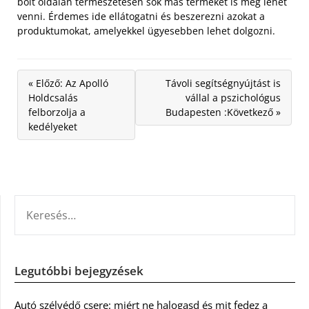
bolt oldalán természetesen sok más terméket is meg lehet
venni. Érdemes ide ellátogatni és beszerezni azokat a
produktumokat, amelyekkel ügyesebben lehet dolgozni.
« Előző: Az Apolló
Távoli segítségnyújtást is
Holdcsalás
vállal a pszichológus
felborzolja a
Budapesten :Következő »
kedélyeket
KERESÉS:
Legutóbbi bejegyzések
Autó szélvédő csere: miért ne halogasd és mit fedez a