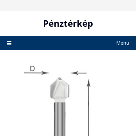
Skip
to
content
Pénztérkép
Menu