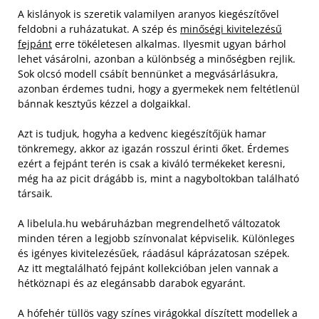
A kislányok is szeretik valamilyen aranyos kiegészítővel
feldobni a ruházatukat. A szép és
minőségi kivitelezésű
fejpánt
erre tökéletesen alkalmas. Ilyesmit ugyan bárhol
lehet vásárolni, azonban a különbség a minőségben rejlik.
Sok olcsó modell csábít bennünket a megvásárlásukra,
azonban érdemes tudni, hogy a gyermekek nem feltétlenül
bánnak kesztyűs kézzel a dolgaikkal.
Azt is tudjuk, hogyha a kedvenc kiegészítőjük hamar
tönkremegy, akkor az igazán rosszul érinti őket. Érdemes
ezért a fejpánt terén is csak a kiváló termékeket keresni,
még ha az picit drágább is, mint a nagyboltokban található
társaik.
A libelula.hu webáruházban megrendelhető változatok
minden téren a legjobb színvonalat képviselik. Különleges
és igényes kivitelezésűek, ráadásul káprázatosan szépek.
Az itt megtalálható fejpánt kollekcióban jelen vannak a
hétköznapi és az elegánsabb darabok egyaránt.
A hófehér tüllös vagy színes virágokkal díszített modellek a