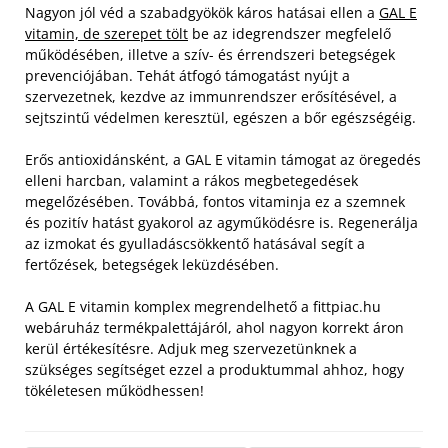
Nagyon jól véd a szabadgyökök káros hatásai ellen a
GAL E
vitamin, de szerepet tölt
be az idegrendszer megfelelő
működésében, illetve a szív- és érrendszeri betegségek
prevenciójában. Tehát átfogó támogatást nyújt a
szervezetnek, kezdve az immunrendszer erősítésével, a
sejtszintű védelmen keresztül, egészen a bőr egészségéig.
Erős antioxidánsként, a GAL E vitamin támogat az öregedés
elleni harcban, valamint a rákos megbetegedések
megelőzésében. Továbbá, fontos vitaminja ez a szemnek
és pozitív hatást gyakorol az agyműködésre is. Regenerálja
az izmokat és gyulladáscsökkentő hatásával segít a
fertőzések, betegségek leküzdésében.
A GAL E vitamin komplex megrendelhető a fittpiac.hu
webáruház termékpalettájáról, ahol nagyon korrekt áron
kerül értékesítésre. Adjuk meg szervezetünknek a
szükséges segítséget ezzel a produktummal ahhoz, hogy
tökéletesen működhessen!