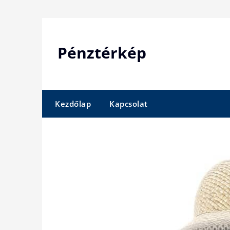
Skip
to
content
Pénztérkép
Kezdőlap
Kapcsolat