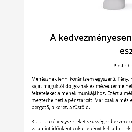
A kedvezményesen
es
Posted 
Méhésznek lenni korántsem egyszerű. Tény, ho
saját maguktól dolgoznak és mézet termelne
feltételeket a méhek munkájához.
Ezért a mé
megterhelheti a pénztárcát. Már csak a méz e
pergető, a keret, a füstölő.
Különböző vegyszereket szükséges beszerezn
valamint időnként cukorlepényt kell adni nek