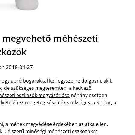
 megvehető méhészeti
zközök
on 2018-04-27
gy apró bogarakkal kell egyszerre dolgozni, akik
k, de szükséges megteremteni a kedvező
hészeti eszközök megvásárlása
néhány esetben
lvételéhez rengeteg készülék szükséges: a kaptár, a
i, a méhek megvédése érdekében az atka ellen,
ik. Célszerű minőségi méhészeti eszközöket