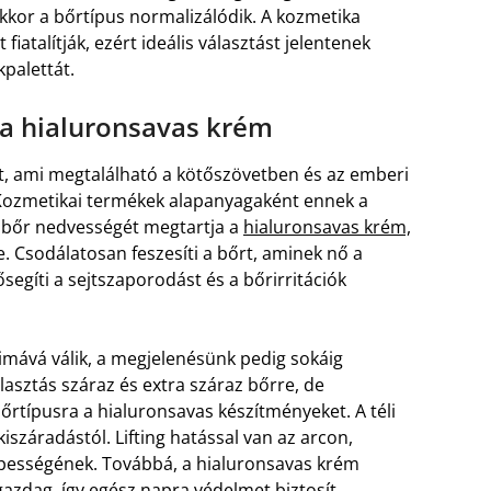
 akkor a bőrtípus normalizálódik. A kozmetika
atalítják, ezért ideális választást jelentenek
palettát.
 a hialuronsavas krém
t, ami megtalálható a kötőszövetben és az emberi
 Kozmetikai termékek alapanyagaként ennek a
 bőr nedvességét megtartja a
hialuronsavas krém,
. Csodálatosan feszesíti a bőrt, aminek nő a
egíti a sejtszaporodást és a bőrirritációk
imává válik, a megjelenésünk pedig sokáig
asztás száraz és extra száraz bőrre, de
rtípusra a hialuronsavas készítményeket. A téli
száradástól. Lifting hatással van az arcon,
épességének. Továbbá, a hialuronsavas krém
zdag, így egész napra védelmet biztosít.