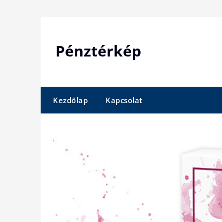
Skip
to
content
Pénztérkép
Kezdőlap
Kapcsolat