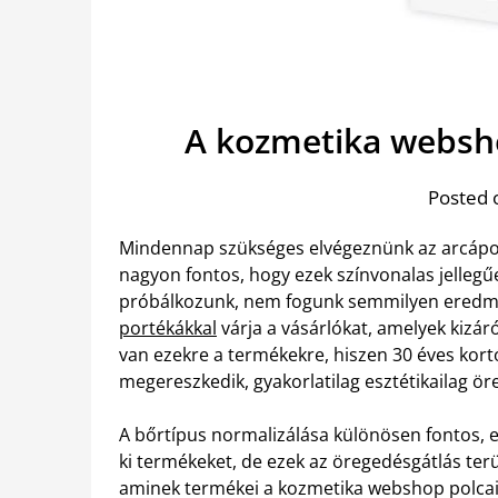
A kozmetika websho
Posted 
Mindennap szükséges elvégeznünk az arcápol
nagyon fontos, hogy ezek színvonalas jelle
próbálkozunk, nem fogunk semmilyen eredmé
portékákkal
várja a vásárlókat, amelyek kizár
van ezekre a termékekre, hiszen 30 éves kort
megereszkedik, gyakorlatilag esztétikailag öre
A bőrtípus normalizálása különösen fontos, e
ki termékeket, de ezek az öregedésgátlás ter
aminek termékei a kozmetika webshop polcain