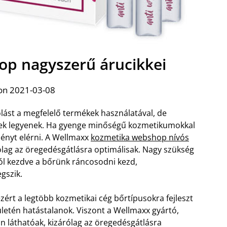
p nagyszerű árucikkei
on 2021-03-08
ást a megfelelő termékek használatával, de
gűek legyenek. Ha gyenge minőségű kozmetikumokkal
nyt elérni. A Wellmaxx
kozmetika webshop nívós
ólag az öregedésgátlásra optimálisak. Nagy szükség
ól kezdve a bőrünk ráncosodni kezd,
gszik.
zért a legtöbb kozmetikai cég bőrtípusokra fejleszt
ületén hatástalanok. Viszont a Wellmaxx gyártó,
 láthatóak, kizárólag az öregedésgátlásra