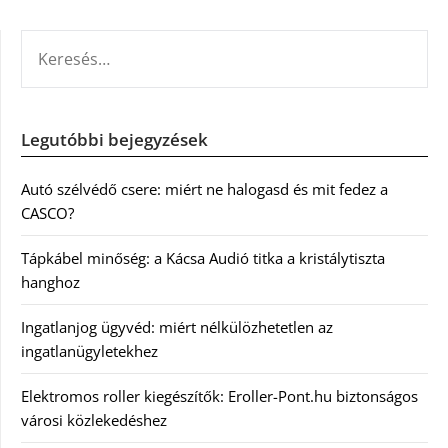
KERESÉS:
Legutóbbi bejegyzések
Autó szélvédő csere: miért ne halogasd és mit fedez a
CASCO?
Tápkábel minőség: a Kácsa Audió titka a kristálytiszta
hanghoz
Ingatlanjog ügyvéd: miért nélkülözhetetlen az
ingatlanügyletekhez
Elektromos roller kiegészítők: Eroller-Pont.hu biztonságos
városi közlekedéshez