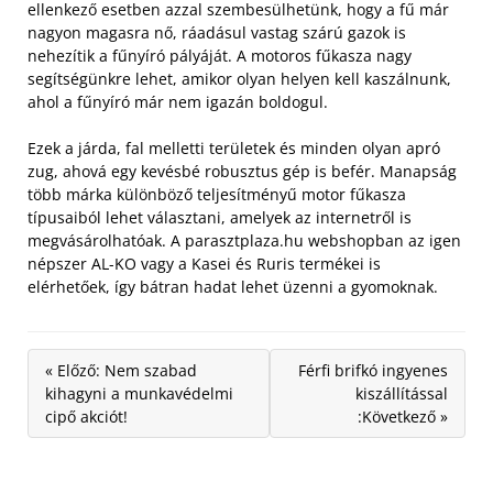
ellenkező esetben azzal szembesülhetünk, hogy a fű már
nagyon magasra nő, ráadásul vastag szárú gazok is
nehezítik a fűnyíró pályáját. A motoros fűkasza nagy
segítségünkre lehet, amikor olyan helyen kell kaszálnunk,
ahol a fűnyíró már nem igazán boldogul.
Ezek a járda, fal melletti területek és minden olyan apró
zug, ahová egy kevésbé robusztus gép is befér. Manapság
több márka különböző teljesítményű motor fűkasza
típusaiból lehet választani, amelyek az internetről is
megvásárolhatóak. A parasztplaza.hu webshopban az igen
népszer AL-KO vagy a Kasei és Ruris termékei is
elérhetőek, így bátran hadat lehet üzenni a gyomoknak.
« Előző: Nem szabad
Férfi brifkó ingyenes
kihagyni a munkavédelmi
kiszállítással
cipő akciót!
:Következő »