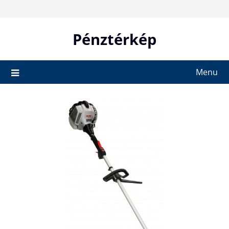
Skip
to
content
Pénztérkép
Menu