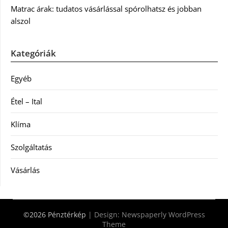
Matrac árak: tudatos vásárlással spórolhatsz és jobban
alszol
Kategóriák
Egyéb
Étel – Ital
Klíma
Szolgáltatás
Vásárlás
©2026 Pénztérkép
| Design:
Newspaperly WordPress
Theme