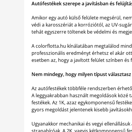
Autófestékek szerepe a javításban és felújít
Amikor egy autó külső felülete megsérül, nem
védi a karosszériát a korróziótól, az UV-sugá
tehát egyszerre töltenek be védelmi és megjel
A colorflotta.hu kínálatában megtalálod min
professzionális eredményt érhetsz el akár o
esetben az, hogy a javított felület színben és
Nem mindegy, hogy milyen típust választasz
Az autófestékek többféle rendszerben érhetők
A leggyakrabban használt megoldások közé
festékek. Az 1K, azaz egykomponensű festéke
gyors megoldást jelentenek kisebb javításokh
Ugyanakkor mechanikai és vegyi ellenállásuk
strapabíróak. A 2K, vagyis kétkomponensű fe