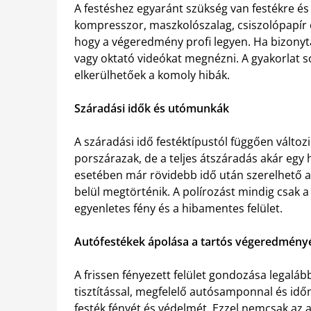
A festéshez egyaránt szükség van festékre és
kompresszor, maszkolószalag, csiszolópapír
hogy a végeredmény profi legyen. Ha bizonyt
vagy oktató videókat megnézni. A gyakorlat so
elkerülhetőek a komoly hibák.
Száradási idők és utómunkák
A száradási idő festéktípustól függően válto
porszárazak, de a teljes átszáradás akár egy
esetében már rövidebb idő után szerelhető a f
belül megtörténik. A polírozást mindig csak a 
egyenletes fény és a hibamentes felület.
Autófestékek ápolása a tartós végeredmény
A frissen fényezett felület gondozása legalá
tisztítással, megfelelő autósamponnal és idő
festék fényét és védelmét. Ezzel nemcsak az 