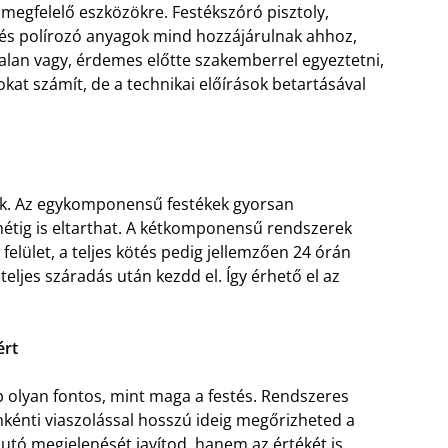
 megfelelő eszközökre. Festékszóró pisztoly,
 és polírozó anyagok mind hozzájárulnak ahhoz,
alan vagy, érdemes előtte szakemberrel egyeztetni,
kat számít, de a technikai előírások betartásával
zik. Az egykomponensű festékek gyorsan
 hétig is eltarthat. A kétkomponensű rendszerek
elület, a teljes kötés pedig jellemzően 24 órán
teljes száradás után kezdd el. Így érhető el az
ért
bb olyan fontos, mint maga a festés. Rendszeres
nkénti viaszolással hosszú ideig megőrizheted a
autó megjelenését javítod, hanem az értékét is