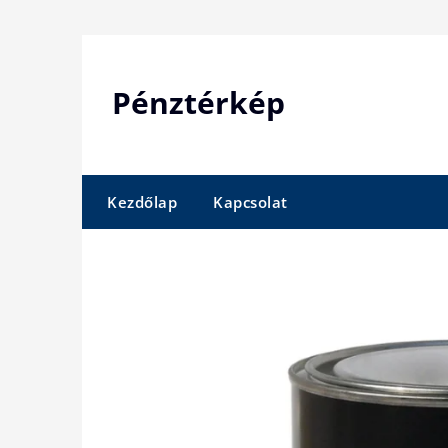
Skip
to
content
Pénztérkép
Kezdőlap
Kapcsolat