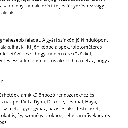
asabb fényt adnak, ezért teljes fényezéshez vagy
álisak.
egnehezebb feladat. A gyári színkód jó kiindulópont,
s alakulhat ki. Itt jön képbe a spektrofotométeres
r lehetővé teszi, hogy modern eszközökkel,
erés. Ez különösen fontos akkor, ha a cél az, hogy a
on
elérhetőek, amik különböző rendszerekhez és
toznak például a Dyna, Duxone, Lesonal, Haya,
lsz metál, gyöngyház, bázis és akril festékeket,
atokat is, így személyautókhoz, teherjárművekhez és
psz.