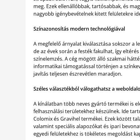
meg. Ezek ellenállóbbak, tartósabbak, és mag
nagyobb igénybevételnek kitett felületekre ide
Színazonosítás modern technológiával
A megfelelő árnyalat kiválasztása sokszor a l
de az évek során a festék fakulhat, így eltéré
színelemzés. A cég mögött álló szakmai hátté
informatikai támogatással történjen a színkev
javítás teljesen észrevétlen maradjon.
Széles választékból válogathatsz a weboldal
A kínálatban több neves gyártó termékei is 
felhasználási területekhez készülnek. Ide tar
Colomix és Gravihel termékei. Ezek között talá
valamint speciális alapozókat és ipari bevon
egyedi felületekhez is tökéletes megoldást ka