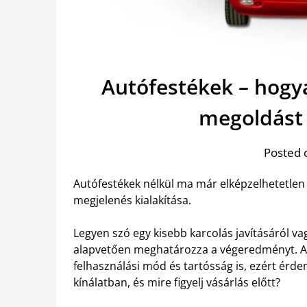
Autófestékek – hogya
megoldást
Posted 
Autófestékek nélkül ma már elképzelhetetlen a
megjelenés kialakítása.
Legyen szó egy kisebb karcolás javításáról vag
alapvetően meghatározza a végeredményt. 
felhasználási mód és tartósság is, ezért érd
kínálatban, és mire figyelj vásárlás előtt?