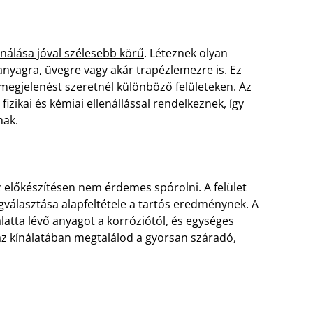
nálása jóval szélesebb körű
. Léteznek olyan
nyagra, üvegre vagy akár trapézlemezre is. Ez
megjelenést szeretnél különböző felületeken. Az
fizikai és kémiai ellenállással rendelkeznek, így
nak.
z előkészítésen nem érdemes spórolni. A felület
egválasztása alapfeltétele a tartós eredménynek. A
alatta lévő anyagot a korróziótól, és egységes
ház kínálatában megtalálod a gyorsan száradó,