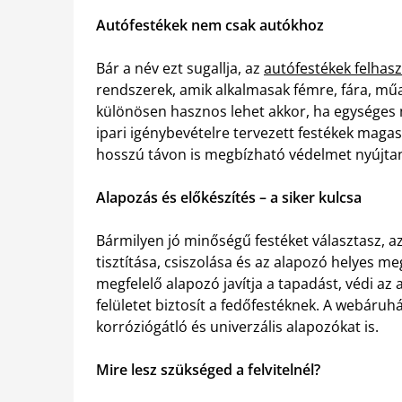
Autófestékek nem csak autókhoz
Bár a név ezt sugallja, az
autófestékek felhasz
rendszerek, amik alkalmasak fémre, fára, műa
különösen hasznos lehet akkor, ha egységes 
ipari igénybevételre tervezett festékek magas 
hosszú távon is megbízható védelmet nyújta
Alapozás és előkészítés – a siker kulcsa
Bármilyen jó minőségű festéket választasz, a
tisztítása, csiszolása és az alapozó helyes m
megfelelő alapozó javítja a tapadást, védi az 
felületet biztosít a fedőfestéknek. A webáru
korróziógátló és univerzális alapozókat is.
Mire lesz szükséged a felvitelnél?