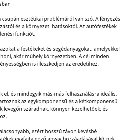
ásban
 csupán esztétikai problémáról van szó. A fényezés
rzástól és a környezeti hatásoktól. Az autófestékek
enési funkciót.
dazokat a festékeket és segédanyagokat, amelyekkel
tthoni, akár műhely környezetben. A cél minden
 fényességben is illeszkedjen az eredetihez.
 el, és mindegyik más-más felhasználásra ideális.
 tartoznak az egykomponensű és a kétkomponensű
k levegőn száradnak, könnyen kezelhetőek, és
oz.
 alacsonyabb, ezért hosszú távon kevésbé
stékek egyfajta edző anyag hozzáadásával kötnek