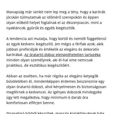
Manapság már senkit nem lep meg a tény, hogy a karórák
jócskán túlmutatnak az időmérő szerepükön és éppen
olyan előkelő helyet foglalnak el az ékszerpiacon, mint a
nyakláncok, gyűrűk és egyéb kiegészítők.
A tendencia azt mutatja, hogy kortól és nemtől függetlenül
az egyik kedvenc kiegészítő, ám mégis a férfiak azok, akik
jobban preferálják és értékelik az elegáns és dekoratív
karórákat.
Az óratartó doboz elengedhetetlen tartozéka
minden olyan személynek, aki él-hal eme nemcsak
praktikus, de esztétikus kiegészítőért.
Abban az esetben, ha már régóta az elegáns ketyegők
bűvöletében él, mindenképpen érdemes beszereznie egy
olyan óratartó dobozt, ahol kényelmesen és biztonságosan
megférnek a kedvencei. Az igényes dobozok mindegyike
úgy lett megalkotva, hogy minimum 6 darab óra
komfortosan elférjen benne.
Strapabíró bőrből készültek, masszív kialakításuknak hála