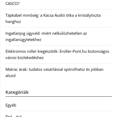
CASCO?
Tápkábel minőség: a Kácsa Audió titka a kristálytiszta
hanghoz
Ingatlanjog ügyvéd: miért nélkülözhetetlen az
ingatlanügyletekhez
Elektromos roller kiegészítők: Eroller-Pont.hu biztonságos
városi közlekedéshez
Matrac árak: tudatos vásárlással spórolhatsz és jobban
alszol
Kategóriák
Egyéb
Étel – Ital