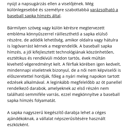
nyújt a napsugárzás ellen a viselőjének. Még
különlegesebbé és személyre szabottabbá
varázsolható a
baseball sapka hímzés által
.
Bármilyen szöveg vagy külön kérésre megtervezett
embléma könnyűszerrel ráilleszthető a sapka elülső
részére, de adódik lehetőség, amikor oldalra vagy hátulra
is logóvarrást kérnek a megrendelők. A baseball sapka
hímzés, a jól kifejlesztett technológiának köszönhetően,
esztétikus és rendkívüli módon tartós, évek múltán
kivehető végeredményt kelt.
A férfiak körében igen kedvelt,
mindennapi viseletnek bizonyul, de a női nem képviselői is
előszeretettel hordják, főleg a nyári meleg napokon tartott
edzések alkalmával. A leginkább megfelelőbb az öt panellel
rendelkező darabok, amelyeknek az első részén nem
található semmiféle varrás, ezzel megkönnyítve a baseball
sapka hímzés folyamatát.
A sapka nagyszerű kiegészítő darabja lehet a céges
ajándékoknak, a vállalat népszerűsítésére használt
eszközként.