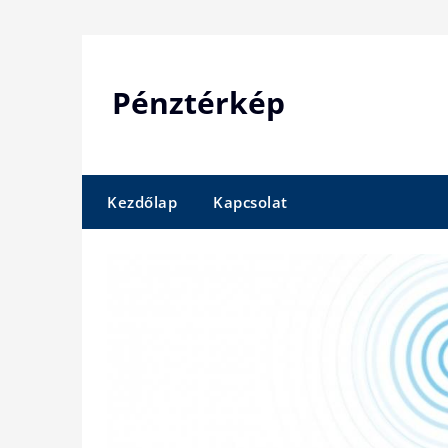
Skip
to
content
Pénztérkép
Kezdőlap
Kapcsolat