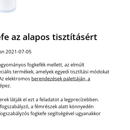
e az alapos tisztításért
on 2021-07-05
hagyományos fogkefék mellett, az elmúlt
iális termékek, amelyek egyedi tisztítási módokat
 Az elektromos
berendezések palettáján, a
képez.
k látják el ezt a feladatot a legprecízebben.
 fogszabályzó, a fémrészek alatt könnyedén
ogszabályzós fogkefe segítségével ugyanakkor