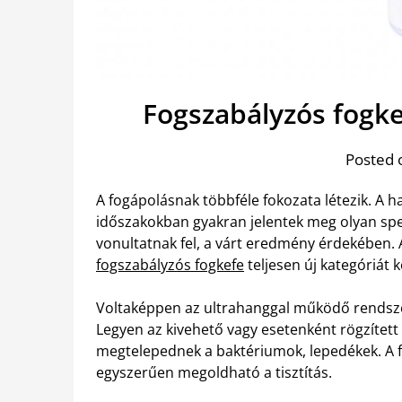
Fogszabályzós fogkef
Posted 
A fogápolásnak többféle fokozata létezik. A 
időszakokban gyakran jelentek meg olyan spec
vonultatnak fel, a várt eredmény érdekében.
fogszabályzós fogkefe
teljesen új kategóriát 
Voltaképpen az ultrahanggal működő rendszere
Legyen az kivehető vagy esetenként rögzített
megtelepednek a baktériumok, lepedékek. A f
egyszerűen megoldható a tisztítás.