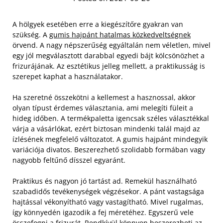
A hölgyek esetében erre a kiegészítőre gyakran van
szükség. A
gumis hajpánt hatalmas közkedveltségnek
örvend. A nagy népszerűség egyáltalán nem véletlen, mivel
egy jól megválasztott darabbal egyedi bájt kölcsönözhet a
frizurájának. Az esztétikus jelleg mellett, a praktikusság is
szerepet kaphat a használatakor.
Ha szeretné összekötni a kellemest a hasznossal, akkor
olyan típust érdemes választania, ami melegíti füleit a
hideg időben. A termékpaletta igencsak széles választékkal
várja a vásárlókat, ezért biztosan mindenki talál majd az
ízlésének megfelelő változatot. A gumis hajpánt mindegyik
variációja divatos. Beszerezhető szolidabb formában vagy
nagyobb feltűnő dísszel egyaránt.
Praktikus és nagyon jó tartást ad. Remekül használható
szabadidős tevékenységek végzésekor. A pánt vastagsága
hajtással vékonyítható vagy vastagítható. Mivel rugalmas,
így könnyedén igazodik a fej méretéhez. Egyszerű vele
összefogni a frizurát. Rendkívül könnyen beszerezheti az