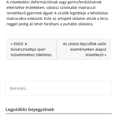
A növekedési deformációinak vagy gerincferdülésének
elkerülése érdekében, válassz szívósabb matraccal
rendelkező gyermek ágyat! A szülők legtöbbje a kétoldalas
matracokra esküszik. Este az ortopéd oldalon alszik a kicsi,
reggel pedig át lehet fordítani a puhább oldalára.
« Előző: A
Az utolsó lépcsőfok valós
búvárszivattyú ipari
eseményeken alapul
műveletekhez tökéletes
:Következő »
KERESÉS:
Legutóbbi bejegyzések