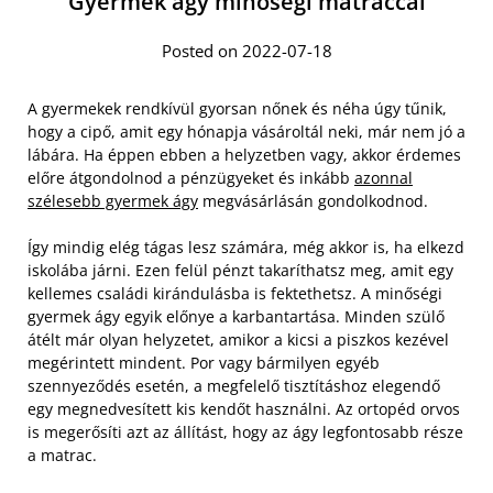
Gyermek ágy minőségi matraccal
Posted on 2022-07-18
A gyermekek rendkívül gyorsan nőnek és néha úgy tűnik,
hogy a cipő, amit egy hónapja vásároltál neki, már nem jó a
lábára. Ha éppen ebben a helyzetben vagy, akkor érdemes
előre átgondolnod a pénzügyeket és inkább
azonnal
szélesebb gyermek ágy
megvásárlásán gondolkodnod.
Így mindig elég tágas lesz számára, még akkor is, ha elkezd
iskolába járni. Ezen felül pénzt takaríthatsz meg, amit egy
kellemes családi kirándulásba is fektethetsz. A minőségi
gyermek ágy egyik előnye a karbantartása.
Minden szülő
átélt már olyan helyzetet, amikor a kicsi a piszkos kezével
megérintett mindent. Por vagy bármilyen egyéb
szennyeződés esetén, a megfelelő tisztításhoz elegendő
egy megnedvesített kis kendőt használni. Az ortopéd orvos
is megerősíti azt az állítást, hogy az ágy legfontosabb része
a matrac.