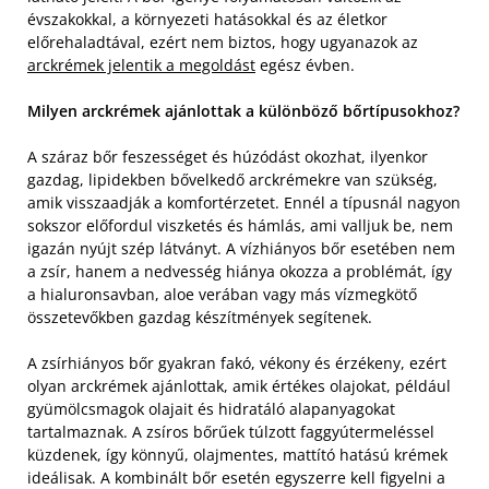
évszakokkal, a környezeti hatásokkal és az életkor
előrehaladtával, ezért nem biztos, hogy ugyanazok az
arckrémek jelentik a megoldást
egész évben.
Milyen arckrémek ajánlottak a különböző bőrtípusokhoz?
A száraz bőr feszességet és húzódást okozhat, ilyenkor
gazdag, lipidekben bővelkedő arckrémekre van szükség,
amik visszaadják a komfortérzetet. Ennél a típusnál nagyon
sokszor előfordul viszketés és hámlás, ami valljuk be, nem
igazán nyújt szép látványt. A vízhiányos bőr esetében nem
a zsír, hanem a nedvesség hiánya okozza a problémát, így
a hialuronsavban, aloe verában vagy más vízmegkötő
összetevőkben gazdag készítmények segítenek.
A zsírhiányos bőr gyakran fakó, vékony és érzékeny, ezért
olyan arckrémek ajánlottak, amik értékes olajokat, például
gyümölcsmagok olajait és hidratáló alapanyagokat
tartalmaznak. A zsíros bőrűek túlzott faggyútermeléssel
küzdenek, így könnyű, olajmentes, mattító hatású krémek
ideálisak. A kombinált bőr esetén egyszerre kell figyelni a