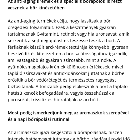
Az anti-aging krémek és a speciális bőrápolók is részt
vesznek a bőr kinézetében
Az anti-aging termékek célja, hogy lassítsák a bőr
öregedési folyamatait. Ezek a készítmények gyakran
tartalmaznak C-vitamint, retinolt vagy hialuronsavat, amik
serkentik a sejtmegújulást és feszessé teszik a bőrt. A
férfiaknak készült arckrémek textúrája könnyebb, gyorsan
beszívódik és kifejezetten a bőr sajátosságaihoz igazodik,
ami vastagabb és gyakran zsírosabb, mint a nőké. A
gyümölcsmagolajos krémek különösen értékesek, mivel
tápláló zsírsavakat és antioxidánsokat juttatnak a bőrbe,
erősítik a bőr védőrétegét és természetes ragyogást
biztosítanak. A tonizálók pedig előkészítik a bőrt a tápláló
hatású kencék befogadására, vagyis összehúzzák a
pórusokat, frissítik és hidratálják az arcbőrt.
Most pedig ismerkedjünk meg az arcmaszkok szerepével
és a napi bőrápolási rutinnal!
Az arcmaszkok igazi kiegészítői a bőrápolásnak, hiszen
intenzív hatóanyagot juttatnak a bőrbe, ráadásul rövid idő