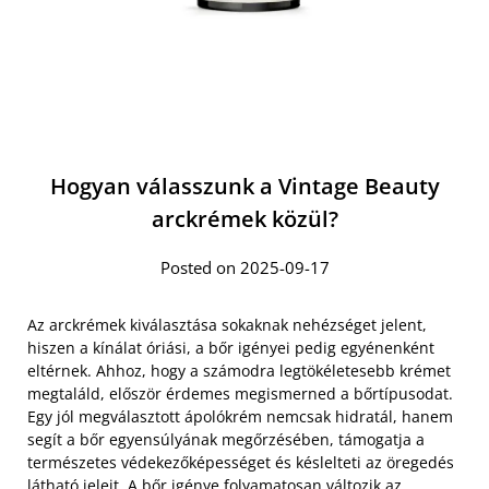
Hogyan válasszunk a Vintage Beauty
arckrémek közül?
Posted on 2025-09-17
Az arckrémek kiválasztása sokaknak nehézséget jelent,
hiszen a kínálat óriási, a bőr igényei pedig egyénenként
eltérnek. Ahhoz, hogy a számodra legtökéletesebb krémet
megtaláld, először érdemes megismerned a bőrtípusodat.
Egy jól megválasztott ápolókrém nemcsak hidratál, hanem
segít a bőr egyensúlyának megőrzésében, támogatja a
természetes védekezőképességet és késlelteti az öregedés
látható jeleit. A bőr igénye folyamatosan változik az