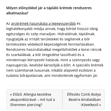
Milyen előnyökkel jár a tápláló krémek rendszeres
alkalmazása?
Az
arckrémek használata a legegyszerűbb
és
leghatékonyabb módja annak, hogy bőröd hosszú ideig
egészséges és szép maradjon. Hidratálnak, táplálnak,
nyugtatják az irritált területeket és segítenek a bőr
természetes védekező képességének fenntartásában.
Rendszeres használatukkal megelőzhetőek a korai ráncok
és szarkalábak, a bőr öregedése lassítható és a
mindennapi környezeti hatások, mint a szennyezés vagy
napsugárzás, kevésbé károsítják a bőrt. A speciális krémek
nem számítanak luxusnak, inkább alapvető eszközei a
tudatos bőrápolásnak, ami mindenkinek egyformán jár.
« Előző: Allergia kezelése
Élfestés Czink Ibolya
akupunktúrával – mit tud a
Beatrix kínálatában
Shenmen piercing?
:Következő »