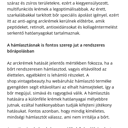
száraz és zsíros területekre, ezért a kiegyensúlyozott,
multifunkciós krémek a legoptimálisabbak. Az érett,
szarkalábakkal tarkított bőr speciális ápolást igényel, ezért
itt az anti-aging arckrémek kerülnek előtérbe, amik
peptideket, retinolt, antioxidánsokat és kollagéntermelést
serkentő hatóanyagokat tartalmaznak.
A hámlasztásnak is fontos szerep jut a rendszeres
bőrápolásban
Az arckrémek hatását jelentős mértékben fokozza, ha a
bőrt rendszeresen hámlasztod, vagyis eltávolítod az
élettelen, egyébként is lehámló részeket. A
shop.vintagebeauty.hu webáruház hámlasztó terméke
gyengéden segít eltávolítani az elhalt hámsejteket, így a
bőr megújul, simává és ragyogóvá válik. A hámlasztás
hatására a különféle krémek hatóanyagai mélyebbre
jutnak, ezáltal hatékonyabban tudják kifejteni jótékony
hatásukat. Fontos azonban, hogy mindig kíméletes,
minőségi hámlasztót válassz, ami nem irritálja a bőrt.