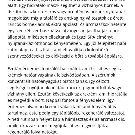
alatt. Egy hidratáló maszk segíthet a vízhiányos bőrnek, a
tisztító maszkok a zsíros vagy problémás bőrnek nyújtanak
megoldást, míg a tápláló és anti-aging változatok az érett,
ráncos bőrnek adnak extra ápolást. Az arcmaszkok hetente
egyszer-kétszer használva látványosan javíthatják a bőr
állapotát, miközben ellazítanak és igazi SPA élményt
nyújtanak az otthonod kényelmében. Egy jól felépített napi
rutin alapja a tisztítás, ami eltávolítja a különböző
szennyeződéseket és előkészíti a bőrt a további ápolásra.
Ezután érdemes tonizálót használni, ami frissít és segít a
krémek hatóanyagainak felszívódásában. A szérumok
koncentrált hatóanyagokat biztosítanak, így célzott
segítséget nyújtanak például ráncok, pigmentfoltok vagy
vízhiány ellen. Ezután következik az arckrém, ami hidratálja
és megvédi a bőrt. Nappal fontos a fényvédelem, így
érdemes olyan arckrémet választani, ami fényvédőt is
tartalmaz, este pedig egy táplálóbb, regeneráló változatot.
A heti rutinban helyet kap a hámlasztás és az arcmaszk is,
amik fokozzák a bőr megújulását és felgyorsítják a
regeneráló folyamatokat.