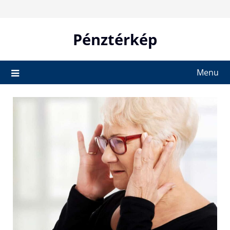
Skip
to
content
Pénztérkép
Menu