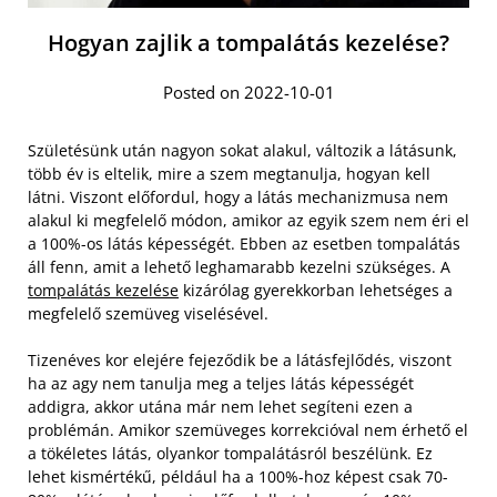
Hogyan zajlik a tompalátás kezelése?
Posted on 2022-10-01
Születésünk után nagyon sokat alakul, változik a látásunk,
több év is eltelik, mire a szem megtanulja, hogyan kell
látni. Viszont előfordul, hogy a látás mechanizmusa nem
alakul ki megfelelő módon, amikor az egyik szem nem éri el
a 100%-os látás képességét. Ebben az esetben tompalátás
áll fenn, amit a lehető leghamarabb kezelni szükséges. A
tompalátás kezelése
kizárólag gyerekkorban lehetséges a
megfelelő szemüveg viselésével.
Tizenéves kor elejére fejeződik be a látásfejlődés, viszont
ha az agy nem tanulja meg a teljes látás képességét
addigra, akkor utána már nem lehet segíteni ezen a
problémán. Amikor szemüveges korrekcióval nem érhető el
a tökéletes látás, olyankor tompalátásról beszélünk. Ez
lehet kismértékű, például ha a 100%-hoz képest csak 70-