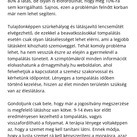
80% a látás, de olyan is előfordulhat, hogy még 10%-ra
sem korrigálható. Sajnos, ezen a problémán felnőtt korban
már nem lehet segíteni.
Tulajdonképpen szürkehályog és látásjavító lencseműtét
elvégezhető, de ezekkel a beavatkozásokkal tompalátás
esetén csak olyan látásélességet lehet elérni, ami a legjobb
látásként kihozható szemüveggel. Tehát komoly probléma
lehet, ha nem vesszük észre az elején a gyermeknél a
tompalátás tüneteit. A szimptómákról minden információt
elolvashatunk a drnagymihaly.hu weboldalon, ahol
felvehetjük a kapcsolatot a szemész szakorvossal és
kérhetünk időpontot. Lényeges a tompalátás időben
történő kezelése, hiszen az élet minden területén szükség
van az éleslátásra.
Gondoljunk csak bele, hogy már a jogosítvány megszerzése
is megfelelő látáshoz van kötve. 9-14 éves kor előtt
eredményesen kezelhető a tompalátás, vagyis
visszafordítható a folyamat. A terápia lényege voltaképpen
az, hogy a szemet meg kell tanítani látni. Ennek módja,
hogy a lusta szemet rá kell kényszeríteni a mozgásra, azaz