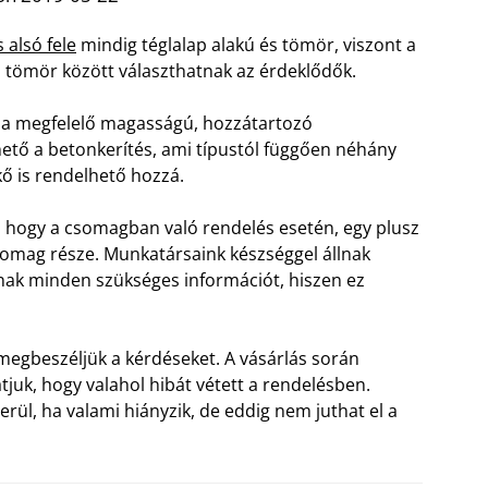
 alsó fele
mindig téglalap alakú és tömör, viszont a
 és tömör között választhatnak az érdeklődők.
 a megfelelő magasságú, hozzátartozó
ető a betonkerítés, ami típustól függően néhány
kő is rendelhető hozzá.
a, hogy a csomagban való rendelés esetén, egy plusz
csomag része. Munkatársaink készséggel állnak
ak minden szükséges információt, hiszen ez
 megbeszéljük a kérdéseket. A vásárlás során
átjuk, hogy valahol hibát vétett a rendelésben.
erül, ha valami hiányzik, de eddig nem juthat el a