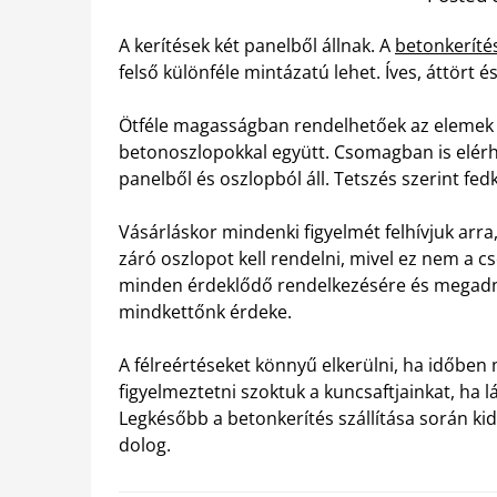
A kerítések két panelből állnak. A
betonkerítés
felső különféle mintázatú lehet. Íves, áttört
Ötféle magasságban rendelhetőek az elemek
betonoszlopokkal együtt. Csomagban is elérh
panelből és oszlopból áll. Tetszés szerint fed
Vásárláskor mindenki figyelmét felhívjuk arr
záró oszlopot kell rendelni, mivel ez nem a 
minden érdeklődő rendelkezésére és megadn
mindkettőnk érdeke.
A félreértéseket könnyű elkerülni, ha időben
figyelmeztetni szoktuk a kuncsaftjainkat, ha l
Legkésőbb a betonkerítés szállítása során kid
dolog.