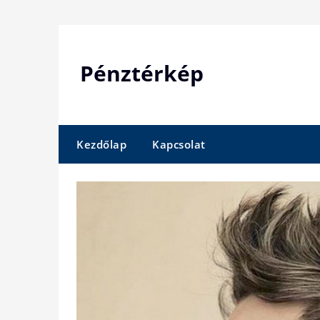
Skip
to
content
Pénztérkép
Kezdőlap
Kapcsolat