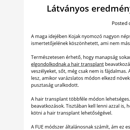
Látványos eredmény 
Posted 
A maga idejében Kojak nyomozó nagyon népsz
ismertetőjelének köszönhetett, ami nem más v
Természetesen érhető, hogy manapság sokan
elgondolkodnak a hair transplant
beavatkozás
veszélyeket, sőt, még csak nem is fájdalmas
lesz, amikor varázslatos módon elkezd növeked
pusztaság uralkodott.
A hair transplant többféle módon lehetséges
beavatkozások. Tisztában kell lenni azzal is
kötni a hair transplant lehetőségével.
A FUE módszer általánosnak számít, ám ez es