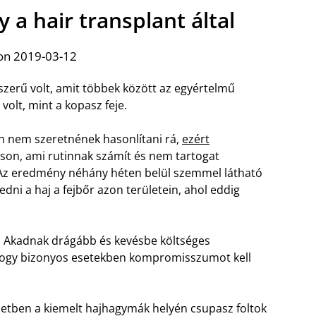
a hair transplant által
on 2019-03-12
erű volt, amit többek között az egyértelmű
olt, mint a kopasz feje.
 nem szeretnének hasonlítani rá,
ezért
on, ami rutinnak számít és nem tartogat
. Az eredmény néhány héten belül szemmel látható
ni a haj a fejbőr azon területein, ahol eddig
. Akadnak drágább és kevésbe költséges
, hogy bizonyos esetekben kompromisszumot kell
etben a kiemelt hajhagymák helyén csupasz foltok