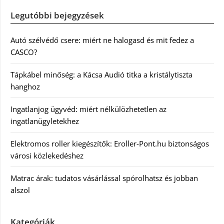
Legutóbbi bejegyzések
Autó szélvédő csere: miért ne halogasd és mit fedez a
CASCO?
Tápkábel minőség: a Kácsa Audió titka a kristálytiszta
hanghoz
Ingatlanjog ügyvéd: miért nélkülözhetetlen az
ingatlanügyletekhez
Elektromos roller kiegészítők: Eroller-Pont.hu biztonságos
városi közlekedéshez
Matrac árak: tudatos vásárlással spórolhatsz és jobban
alszol
Kategóriák