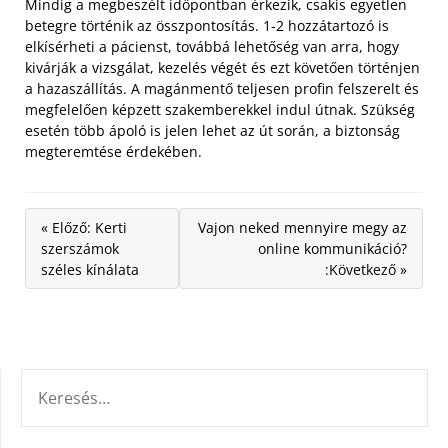
Mindig a megbeszélt időpontban érkezik, csakis egyetlen
betegre történik az összpontosítás. 1-2 hozzátartozó is
elkísérheti a pácienst, továbbá lehetőség van arra, hogy
kivárják a vizsgálat, kezelés végét és ezt követően történjen
a hazaszállítás. A magánmentő teljesen profin felszerelt és
megfelelően képzett szakemberekkel indul útnak. Szükség
esetén több ápoló is jelen lehet az út során, a biztonság
megteremtése érdekében.
« Előző: Kerti
Vajon neked mennyire megy az
szerszámok
online kommunikáció?
széles kínálata
:Következő »
KERESÉS: