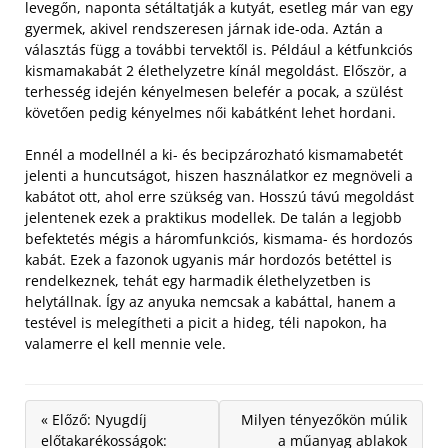
levegőn, naponta sétáltatják a kutyát, esetleg már van egy
gyermek, akivel rendszeresen járnak ide-oda. Aztán a
választás függ a további tervektől is. Például a kétfunkciós
kismamakabát 2 élethelyzetre kínál megoldást. Először, a
terhesség idején kényelmesen belefér a pocak, a szülést
követően pedig kényelmes női kabátként lehet hordani.
Ennél a modellnél a ki- és becipzározható kismamabetét
jelenti a huncutságot, hiszen használatkor ez megnöveli a
kabátot ott, ahol erre szükség van. Hosszú távú megoldást
jelentenek ezek a praktikus modellek. De talán a legjobb
befektetés mégis a háromfunkciós, kismama- és hordozós
kabát. Ezek a fazonok ugyanis már hordozós betéttel is
rendelkeznek, tehát egy harmadik élethelyzetben is
helytállnak. Így az anyuka nemcsak a kabáttal, hanem a
testével is melegítheti a picit a hideg, téli napokon, ha
valamerre el kell mennie vele.
« Előző: Nyugdíj
Milyen tényezőkön múlik
előtakarékosságok:
a műanyag ablakok