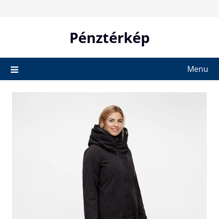
Skip
to
content
Pénztérkép
Menu