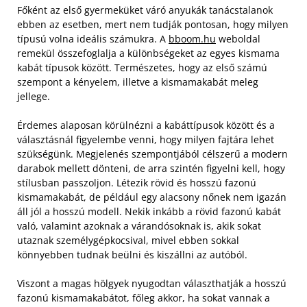
Főként az első gyermeküket váró anyukák tanácstalanok
ebben az esetben, mert nem tudják pontosan, hogy milyen
típusú volna ideális számukra. A
bboom.hu
weboldal
remekül összefoglalja a különbségeket az egyes kismama
kabát típusok között. Természetes, hogy az első számú
szempont a kényelem, illetve a kismamakabát meleg
jellege.
Érdemes alaposan körülnézni a kabáttípusok között és a
választásnál figyelembe venni, hogy milyen fajtára lehet
szükségünk. Megjelenés szempontjából célszerű a modern
darabok mellett dönteni, de arra szintén figyelni kell, hogy
stílusban passzoljon. Létezik rövid és hosszú fazonú
kismamakabát, de például egy alacsony nőnek nem igazán
áll jól a hosszú modell. Nekik inkább a rövid fazonú kabát
való, valamint azoknak a várandósoknak is, akik sokat
utaznak személygépkocsival, mivel ebben sokkal
könnyebben tudnak beülni és kiszállni az autóból.
Viszont a magas hölgyek nyugodtan választhatják a hosszú
fazonú kismamakabátot, főleg akkor, ha sokat vannak a