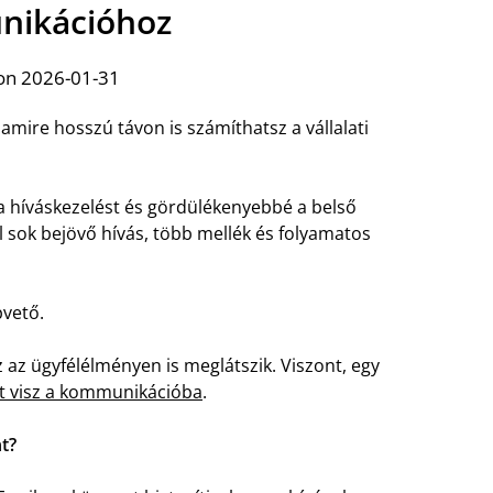
ikációhoz
on 2026-01-31
mire hosszú távon is számíthatsz a vállalati
i a híváskezelést és gördülékenyebbé a belső
 sok bejövő hívás, több mellék és folyamatos
pvető.
 az ügyfélélményen is meglátszik. Viszont, egy
t visz a kommunikációba
.
t?