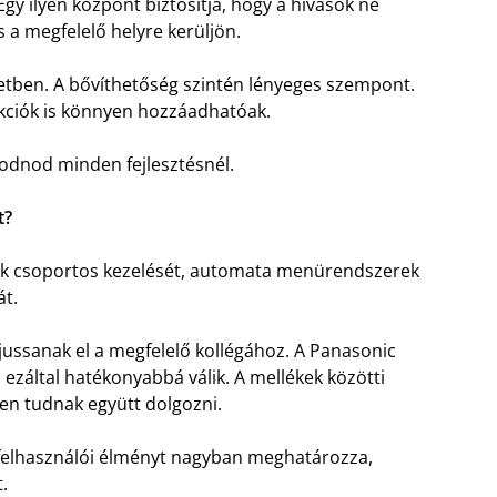
gy ilyen központ biztosítja, hogy a hívások ne
a megfelelő helyre kerüljön.
zetben. A bővíthetőség szintén lényeges szempont.
unkciók is könnyen hozzáadhatóak.
kodnod minden fejlesztésnél.
t?
ok csoportos kezelését, automata menürendszerek
át.
jussanak el a megfelelő kollégához. A Panasonic
ezáltal hatékonyabbá válik. A mellékek közötti
ben tudnak együtt dolgozni.
a felhasználói élményt nagyban meghatározza,
.