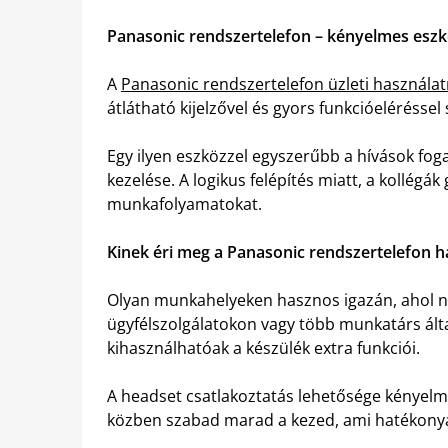
Panasonic rendszertelefon – kényelmes eszk
A
Panasonic rendszertelefon üzleti használat
átlátható kijelzővel és gyors funkcióeléréssel
Egy ilyen eszközzel egyszerűbb a hívások fog
kezelése. A logikus felépítés miatt, a kollégá
munkafolyamatokat.
Kinek éri meg a Panasonic rendszertelefon h
Olyan munkahelyeken hasznos igazán, ahol n
ügyfélszolgálatokon vagy több munkatárs álta
kihasználhatóak a készülék extra funkciói.
A headset csatlakoztatás lehetősége kényelm
közben szabad marad a kezed, ami hatékony