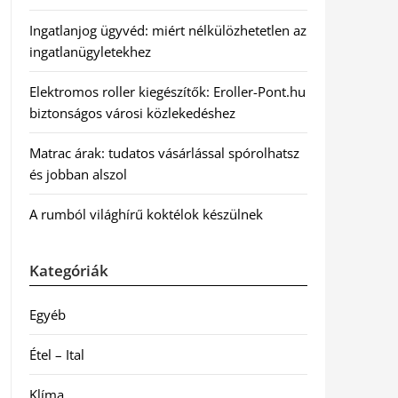
Ingatlanjog ügyvéd: miért nélkülözhetetlen az
ingatlanügyletekhez
Elektromos roller kiegészítők: Eroller-Pont.hu
biztonságos városi közlekedéshez
Matrac árak: tudatos vásárlással spórolhatsz
és jobban alszol
A rumból világhírű koktélok készülnek
Kategóriák
Egyéb
Étel – Ital
Klíma