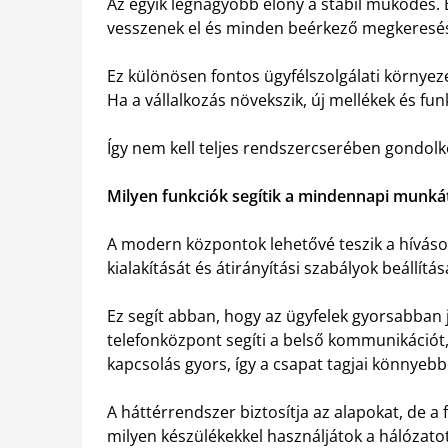
Az egyik legnagyobb előny a stabil működés. E
vesszenek el és minden beérkező megkeresés 
Ez különösen fontos ügyfélszolgálati környe
Ha a vállalkozás növekszik, új mellékek és f
Így nem kell teljes rendszercserében gondol
Milyen funkciók segítik a mindennapi munká
A modern központok lehetővé teszik a hívás
kialakítását és átirányítási szabályok beállítás
Ez segít abban, hogy az ügyfelek gyorsabban 
telefonközpont segíti a belső kommunikációt, 
kapcsolás gyors, így a csapat tagjai könnyeb
A háttérrendszer biztosítja az alapokat, de 
milyen készülékekkel használjátok a hálózatot