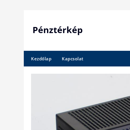
Skip
to
content
Pénztérkép
Kezdőlap
Kapcsolat