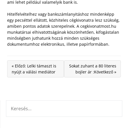
ami lehet például valamelyik bank is.
Hitelfelvételhez vagy bankszámlanyitáshoz mindenképp
egy pecséttel ellátott, közhiteles cégkivonatra lesz szükség,
amiben pontos adatok szerepelnek. A cegkivonatmost.hu
munkatársai elhivatottságának köszönhetően, kifogástalan
minőségben juthatunk hozzá minden szükséges
dokumentumhoz elektronikus, illetve papírformában.
« Előző: Lelki támaszt is
Sokat zuhant a 80 literes
nyújt a válási mediátor
bojler ár :Következő »
KERESÉS: