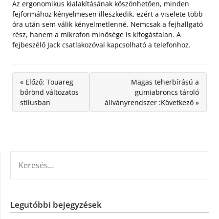
Az ergonomikus kialakításának köszönhetően, minden
fejformához kényelmesen illeszkedik, ezért a viselete több
óra után sem válik kényelmetlenné. Nemcsak a fejhallgató
rész, hanem a mikrofon minősége is kifogástalan. A
fejbeszélő Jack csatlakozóval kapcsolható a telefonhoz.
« Előző: Touareg
Magas teherbírású a
bőrönd változatos
gumiabroncs tároló
stílusban
állványrendszer :Következő »
KERESÉS:
Legutóbbi bejegyzések