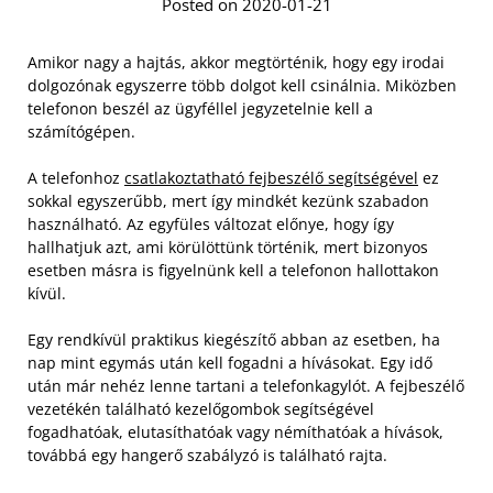
Posted on 2020-01-21
Amikor nagy a hajtás, akkor megtörténik, hogy egy irodai
dolgozónak egyszerre több dolgot kell csinálnia. Miközben
telefonon beszél az ügyféllel jegyzetelnie kell a
számítógépen.
A telefonhoz
csatlakoztatható fejbeszélő segítségével
ez
sokkal egyszerűbb, mert így mindkét kezünk szabadon
használható. Az egyfüles változat előnye, hogy így
hallhatjuk azt, ami körülöttünk történik, mert bizonyos
esetben másra is figyelnünk kell a telefonon hallottakon
kívül.
Egy rendkívül praktikus kiegészítő abban az esetben, ha
nap mint egymás után kell fogadni a hívásokat. Egy idő
után már nehéz lenne tartani a telefonkagylót. A fejbeszélő
vezetékén található kezelőgombok segítségével
fogadhatóak, elutasíthatóak vagy némíthatóak a hívások,
továbbá egy hangerő szabályzó is található rajta.