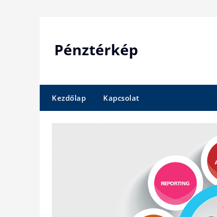
Skip
to
content
Pénztérkép
Kezdőlap
Kapcsolat