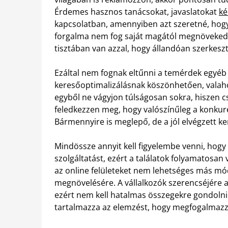
Érdemes hasznos tanácsokat, javaslatokat
ké
kapcsolatban, amennyiben azt szeretné, hogy
forgalma nem fog saját magától megnövekedn
tisztában van azzal, hogy állandóan szerkeszte
Ezáltal nem fognak eltűnni a temérdek egyéb 
keresőoptimalizálásnak köszönhetően, valahol
egyből ne vágyjon túlságosan sokra, hiszen 
feledkezzen meg, hogy valószínűleg a konkur
Bármennyire is meglepő, de a jól elvégzett k
Mindössze annyit kell figyelembe venni, hog
szolgáltatást, ezért a találatok folyamatosa
az online felületeket nem lehetséges más mód
megnövelésére. A vállalkozók szerencséjére 
ezért nem kell hatalmas összegekre gondolni
tartalmazza az elemzést, hogy megfogalmazzá