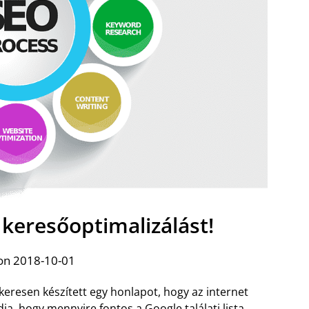
a keresőoptimalizálást!
on 2018-10-01
ikeresen készített egy honlapot, hogy az internet
a, hogy mennyire fontos a Google találati lista.