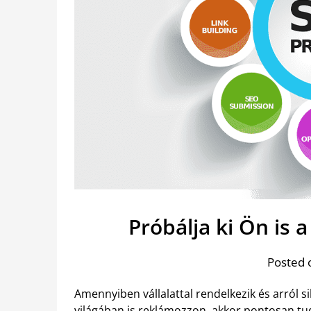
Próbálja ki Ön is 
Posted 
Amennyiben vállalattal rendelkezik és arról s
világában is reklámozzon, akkor pontosan tudj