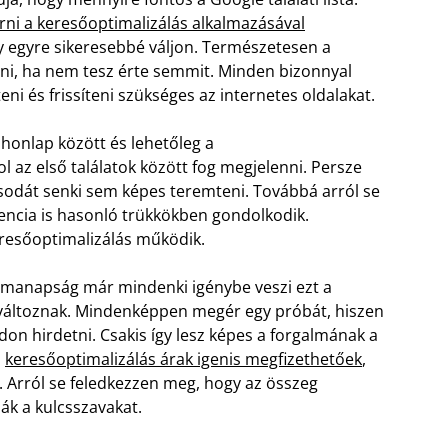
rni a keresőoptimalizálás alkalmazásával
 egyre sikeresebbé váljon. Természetesen a
i, ha nem tesz érte semmit. Minden bizonnyal
ni és frissíteni szükséges az internetes oldalakat.
honlap között és lehetőleg a
 az első találatok között fog megjelenni. Persze
csodát senki sem képes teremteni. Továbbá arról se
encia is hasonló trükkökben gondolkodik.
eresőoptimalizálás működik.
y manapság már mindenki igénybe veszi ezt a
n változnak. Mindenképpen megér egy próbát, hiszen
on hirdetni. Csakis így lesz képes a forgalmának a
a
keresőoptimalizálás árak igenis megfizethetőek
,
. Arról se feledkezzen meg, hogy az összeg
k a kulcsszavakat.