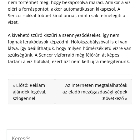
nem történhet meg, hogy bekapcsolva marad. Amikor a víz
eléri a forráspontot, akkor automatikusan kikapcsol. A
Sencor sokkal többet kínál annál, mint csak felmelegíti a
vizet.
A kivehető szűrő kiszűri a szennyeződéseket, így nem
fognak lerakódások képződni. Hőfokszabályzóval is el van
látva, így beállíthatjuk, hogy milyen hőmérsékletű vízre van
szükségünk. A Sencor vízforraló még félórán át képes
tartani a víz hőfokát, ezért azt nem kell újra melegítenünk.
« Előző: Reklám
Az interneten megtalálhatóak
ajándék logóval,
az eladó mezőgazdasági gépek
szlogennel
:Következő »
KERESÉS: