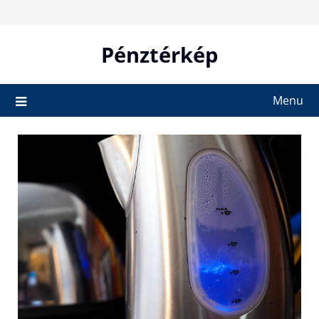
Skip
to
content
Pénztérkép
Menu