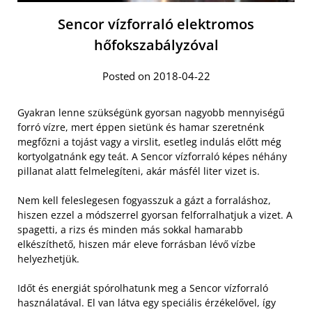
Sencor vízforraló elektromos
hőfokszabályzóval
Posted on 2018-04-22
Gyakran lenne szükségünk gyorsan nagyobb mennyiségű
forró vízre, mert éppen sietünk és hamar szeretnénk
megfőzni a tojást vagy a virslit, esetleg indulás előtt még
kortyolgatnánk egy teát. A Sencor vízforraló képes néhány
pillanat alatt felmelegíteni, akár másfél liter vizet is.
Nem kell feleslegesen fogyasszuk a gázt a forraláshoz,
hiszen ezzel a módszerrel gyorsan felforralhatjuk a vizet. A
spagetti, a rizs és minden más sokkal hamarabb
elkészíthető, hiszen már eleve forrásban lévő vízbe
helyezhetjük.
Időt és energiát spórolhatunk meg a Sencor vízforraló
használatával. El van látva egy speciális érzékelővel, így