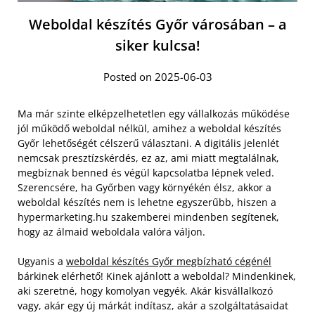
Weboldal készítés Győr városában – a
siker kulcsa!
Posted on 2025-06-03
Ma már szinte elképzelhetetlen egy vállalkozás működése
jól működő weboldal nélkül, amihez a weboldal készítés
Győr lehetőségét célszerű választani. A digitális jelenlét
nemcsak presztízskérdés, ez az, ami miatt megtalálnak,
megbíznak benned és végül kapcsolatba lépnek veled.
Szerencsére, ha Győrben vagy környékén élsz, akkor a
weboldal készítés nem is lehetne egyszerűbb, hiszen a
hypermarketing.hu szakemberei mindenben segítenek,
hogy az álmaid weboldala valóra váljon.
Ugyanis a
weboldal készítés Győr megbízható cégénél
bárkinek elérhető! Kinek ajánlott a weboldal? Mindenkinek,
aki szeretné, hogy komolyan vegyék. Akár kisvállalkozó
vagy, akár egy új márkát indítasz, akár a szolgáltatásaidat