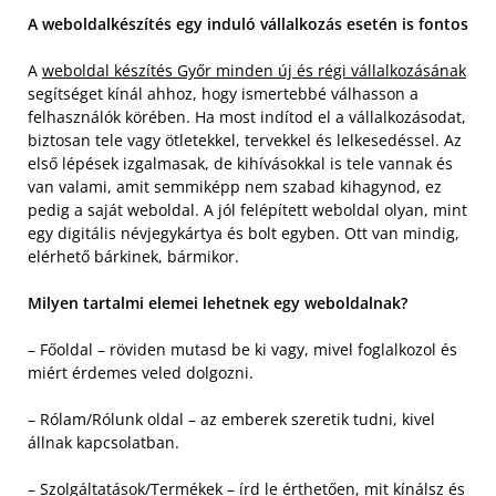
A weboldalkészítés egy induló vállalkozás esetén is fontos
A
weboldal készítés Győr minden új és régi vállalkozásának
segítséget kínál ahhoz, hogy ismertebbé válhasson a
felhasználók körében. Ha most indítod el a vállalkozásodat,
biztosan tele vagy ötletekkel, tervekkel és lelkesedéssel. Az
első lépések izgalmasak, de kihívásokkal is tele vannak és
van valami, amit semmiképp nem szabad kihagynod, ez
pedig a saját weboldal. A jól felépített weboldal olyan, mint
egy digitális névjegykártya és bolt egyben. Ott van mindig,
elérhető bárkinek, bármikor.
Milyen tartalmi elemei lehetnek egy weboldalnak?
– Főoldal – röviden mutasd be ki vagy, mivel foglalkozol és
miért érdemes veled dolgozni.
– Rólam/Rólunk oldal – az emberek szeretik tudni, kivel
állnak kapcsolatban.
– Szolgáltatások/Termékek – írd le érthetően, mit kínálsz és