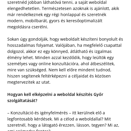
szeretnéd jobban láthatóvá tenni, a saját weboldal
elengedhetetlen. Természetesen azoknak is ajánlott, akik
már rendelkeznek egy régi honlappal és szeretnék
modern, mobilbarát, gyors és keresőoptimalizált
megoldásra cserélni.
Sokan úgy gondolják, hogy weboldalt készíteni bonyolult és
hosszadalmas folyamat. Valójában, ha megfelelő csapattal
dolgozol, akkor ez egy könnyed, átlátható és izgalmas
élmény lehet. Minden azzal kezdődik, hogy leültök egy
személyes vagy online konzultációra, ahol átbeszélitek,
mire van szükséged. Nem kell előre mindent tudnod,
hiszen segítenek feltérképezni a céljaidat és közösen
megtervezitek az utat.
Hogyan kell elképzelni a weboldal készítés Győr
szolgáltatását?
– Konzultáció és igényfelmérés – itt kerülnek elő a
legfontosabb kérdések. Mi a célod a weboldallal? Mit
szeretnél, hogy a látogató érezzen, lásson, tegyen? Mi az,