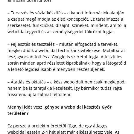
ami számodra fontos?
– Tervezés és vázlatkészítés – a kapott információk alapján
a csapat megálmodja az első koncepciót. Ez tartalmazza a
szerkezetet, funkciókat, dizájnt, színeket, mindent, amitől a
weboldal egyedi és a személyiségedet tükrözni fogja.
– Fejlesztés és tesztelés – miután elfogadtad a terveket,
megkezdődik a weboldal technikai kivitelezése. Mobilbarát
lesz, gyorsan tölt és a Google is szeretni fogja. A tesztelés
során minden apró részletet kipróbálnak, hogy a látogatóid
a lehető legideálisabb élményben részesüljenek.
– Átadás és oktatás – a kész weboldalt nemcsak megkapod,
hanem be is tanítják a kezelését. Így bármikor tudsz rajta
frissíteni, új tartalmat feltölteni.
Mennyi időt vesz igénybe a weboldal készítés Győr
területén?
Ez persze a projekt méretétől függ, de egy átlagos
weboldal esetén 2-4 hét alatt már elkészülhetsz vele. Az