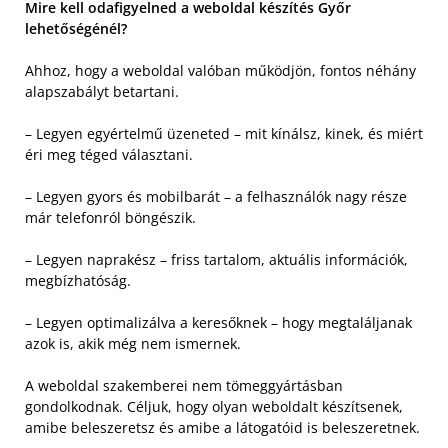
Mire kell odafigyelned a weboldal készítés Győr
lehetőségénél?
Ahhoz, hogy a weboldal valóban működjön, fontos néhány
alapszabályt betartani.
– Legyen egyértelmű üzeneted – mit kínálsz, kinek, és miért
éri meg téged választani.
– Legyen gyors és mobilbarát – a felhasználók nagy része
már telefonról böngészik.
– Legyen naprakész – friss tartalom, aktuális információk,
megbízhatóság.
– Legyen optimalizálva a keresőknek – hogy megtaláljanak
azok is, akik még nem ismernek.
A weboldal szakemberei nem tömeggyártásban
gondolkodnak. Céljuk, hogy olyan weboldalt készítsenek,
amibe beleszeretsz és amibe a látogatóid is beleszeretnek.