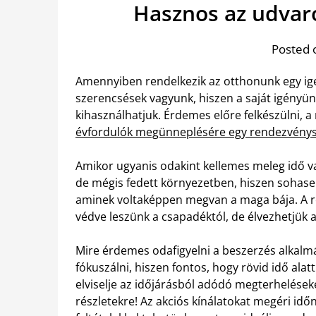
Hasznos az udvar
Posted 
Amennyiben rendelkezik az otthonunk egy ige
szerencsések vagyunk, hiszen a saját igényü
kihasználhatjuk. Érdemes előre felkészülni,
évfordulók megünneplésére egy rendezvény
Amikor ugyanis odakint kellemes meleg idő v
de mégis fedett környezetben, hiszen sohasem
aminek voltaképpen megvan a maga bája. A r
védve leszünk a csapadéktól, de élvezhetjük a 
Mire érdemes odafigyelni a beszerzés alkalmá
fókuszálni, hiszen fontos, hogy rövid idő alat
elviselje az időjárásból adódó megterhelések
részletekre! Az akciós kínálatokat megéri id