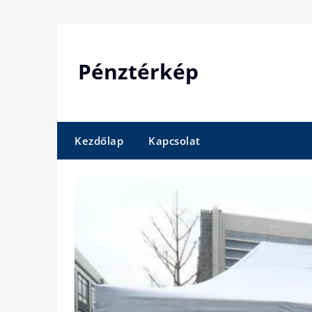
Skip
to
content
Pénztérkép
Kezdőlap
Kapcsolat