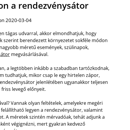
on a rendezvénysátor
on 2020-03-04
n tágas udvarral, akkor elmondhatjuk, hogy
nk szerint berendezett környezetet sokféle módon
 a nagyobb méretű események, szülinapok,
sátor
megvásárlásával.
an, a legtöbben inkább a szabadban tartózkodnak,
 tudhatjuk, mikor csap le egy hirtelen zápor,
endezvénysátor jelenlétében ugyanakkor teljesen
friss levegő előnyeit.
val? Vannak olyan feltételek, amelyekre megéri
t felállítható legyen a rendezvénysátor, valamint
et. A méretek szintén mérvadóak, tehát adjunk a
őnként végignézni, mert gyakran kedvező