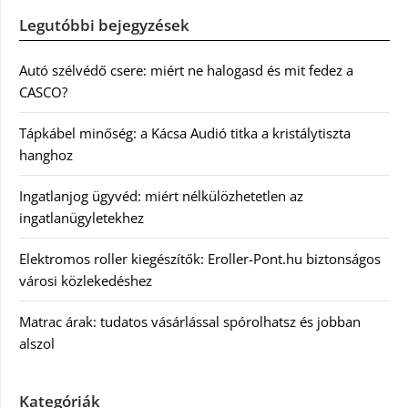
Legutóbbi bejegyzések
Autó szélvédő csere: miért ne halogasd és mit fedez a
CASCO?
Tápkábel minőség: a Kácsa Audió titka a kristálytiszta
hanghoz
Ingatlanjog ügyvéd: miért nélkülözhetetlen az
ingatlanügyletekhez
Elektromos roller kiegészítők: Eroller-Pont.hu biztonságos
városi közlekedéshez
Matrac árak: tudatos vásárlással spórolhatsz és jobban
alszol
Kategóriák