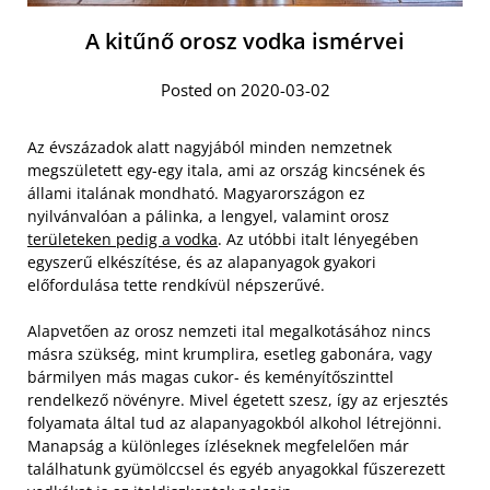
A kitűnő orosz vodka ismérvei
Posted on 2020-03-02
Az évszázadok alatt nagyjából minden nemzetnek
megszületett egy-egy itala, ami az ország kincsének és
állami italának mondható. Magyarországon ez
nyilvánvalóan a pálinka, a lengyel, valamint orosz
területeken pedig a vodka
. Az utóbbi italt lényegében
egyszerű elkészítése, és az alapanyagok gyakori
előfordulása tette rendkívül népszerűvé.
Alapvetően az orosz nemzeti ital megalkotásához nincs
másra szükség, mint krumplira, esetleg gabonára, vagy
bármilyen más magas cukor- és keményítőszinttel
rendelkező növényre. Mivel égetett szesz, így az erjesztés
folyamata által tud az alapanyagokból alkohol létrejönni.
Manapság a különleges ízléseknek megfelelően már
találhatunk gyümölccsel és egyéb anyagokkal fűszerezett