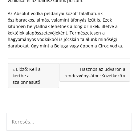
vodkákat is az italdiszkontok polcain.
Az Absolut vodka példányai között találhatunk
őszibarackos, almás, valamint áfonyás ízűt is. Ezek
kitűnően helytállnak lehetnek a long drinkek, illetve a
koktélok alapösszetevőjeként. Természetesen a
hagyományos vodkákból is jócskán találunk minőségi
darabokat, úgy mint a Beluga vagy éppen a Ciroc vodka.
« Előző: Kell a
Hasznos az udvaron a
kertbe a
rendezvénysátor :Következő »
szalonnasütő
KERESÉS: