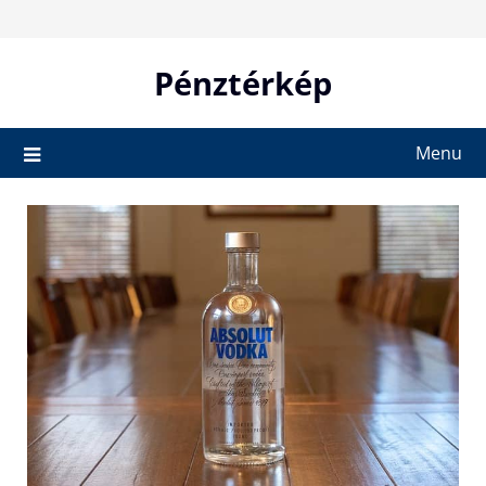
Skip
to
content
Pénztérkép
Menu