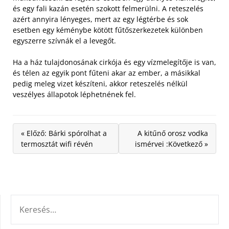
és egy fali kazán esetén szokott felmerülni. A reteszelés
azért annyira lényeges, mert az egy légtérbe és sok
esetben egy kéménybe kötött fűtőszerkezetek különben
egyszerre szívnák el a levegőt.
Ha a ház tulajdonosának cirkója és egy vízmelegítője is van,
és télen az egyik pont fűteni akar az ember, a másikkal
pedig meleg vizet készíteni, akkor reteszelés nélkül
veszélyes állapotok léphetnének fel.
« Előző: Bárki spórolhat a
A kitűnő orosz vodka
termosztát wifi révén
ismérvei :Következő »
KERESÉS: