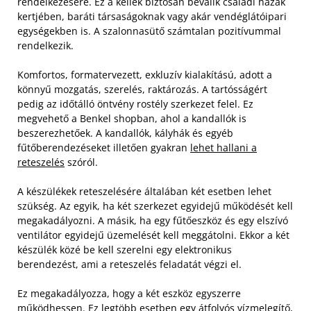
rendelkezésére. Ez a kellék biztosan beválik családi házak
kertjében, baráti társaságoknak vagy akár vendéglátóipari
egységekben is. A szalonnasütő számtalan pozitívummal
rendelkezik.
Komfortos, formatervezett, exkluzív kialakítású, adott a
könnyű mozgatás, szerelés, raktározás. A tartósságért
pedig az időtálló öntvény rostély szerkezet felel. Ez
megvehető a Benkel shopban, ahol a kandallók is
beszerezhetőek. A kandallók, kályhák és egyéb
fűtőberendezéseket illetően gyakran
lehet hallani a
reteszelés
szóról.
A készülékek reteszelésére általában két esetben lehet
szükség. Az egyik, ha két szerkezet egyidejű működését kell
megakadályozni. A másik, ha egy fűtőeszköz és egy elszívó
ventilátor egyidejű üzemelését kell meggátolni. Ekkor a két
készülék közé be kell szerelni egy elektronikus
berendezést, ami a reteszelés feladatát végzi el.
Ez megakadályozza, hogy a két eszköz egyszerre
működhessen. Ez legtöbb esetben egy átfolyós vízmelegítő,