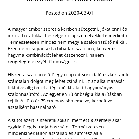
Posted on 2020-03-01
A magyar ember szeret a kertben sütögetni, jókat enni és
inni, a barátokkal beszélgetni, új személyekkel ismerkedni.
Természetesen
mindez nem megy a szalonnasütő
nélkül.
Ezen nem csupán azt a hibátlan szalonna, kenyér és
hagyma kombinációt lehet összehozni, hanem
rengetegféle egyéb finomságot is.
Hiszen a szalonnasütő egy roppant sokoldalú eszköz, amin
számtalan dolgot meg lehet csinálni. Ez az alkalmazását
tekintve alig tér el a téglából kirakott hagyományos
szalonnasütőtől. Az egyetlen különbség a kialakításban
rejlik. A sütőtér 75 cm magasba emelve, körbeülve
asztalként használható.
A sütőt azért is szeretik sokan, mert ezt 8 személy akár
egyidejűleg is tudja használni. Természetesen
mindenkinek külön asztallap és sütőrész áll a