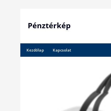
Skip
to
content
Pénztérkép
Kezdőlap
Kapcsolat