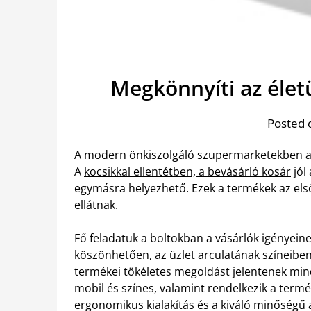
Megkönnyíti az élet
Posted 
A modern önkiszolgáló szupermarketekben ali
A
kocsikkal ellentétben, a bevásárló kosár
jól
egymásra helyezhető. Ezek a termékek az első
ellátnak.
Fő feladatuk a boltokban a vásárlók igényeine
köszönhetően, az üzlet arculatának színeiben
termékei tökéletes megoldást jelentenek mi
mobil és színes, valamint rendelkezik a term
ergonomikus kialakítás és a kiváló minőségű