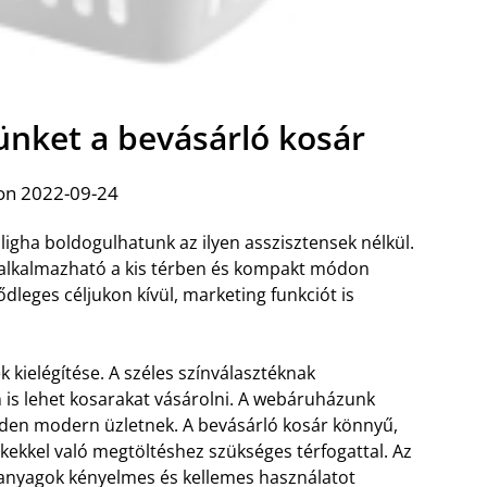
ünket a bevásárló kosár
on 2022-09-24
gha boldogulhatunk az ilyen asszisztensek nélkül.
 alkalmazható a kis térben és kompakt módon
dleges céljukon kívül, marketing funkciót is
k kielégítése. A széles színválasztéknak
 is lehet kosarakat vásárolni. A webáruházunk
nden modern üzletnek.
A bevásárló kosár könnyű,
ékekkel való megtöltéshez szükséges térfogattal. Az
 anyagok kényelmes és kellemes használatot