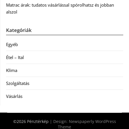
Matrac árak: tudatos vásárlással spórolhatsz és jobban
alszol
Kategóriák
Egyéb
Étel – Ital
Klíma
Szolgáltatás
Vásárlás
©2026 Pénztérkép
| Design:
Newspaperly WordPress
Theme