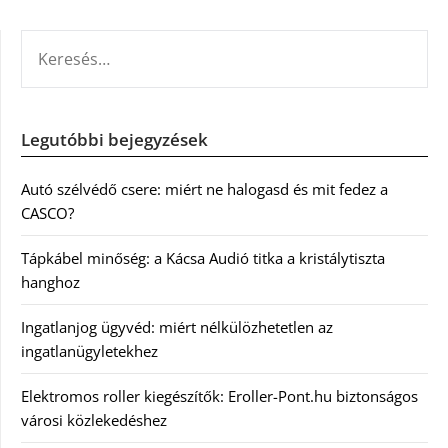
KERESÉS:
Legutóbbi bejegyzések
Autó szélvédő csere: miért ne halogasd és mit fedez a
CASCO?
Tápkábel minőség: a Kácsa Audió titka a kristálytiszta
hanghoz
Ingatlanjog ügyvéd: miért nélkülözhetetlen az
ingatlanügyletekhez
Elektromos roller kiegészítők: Eroller-Pont.hu biztonságos
városi közlekedéshez