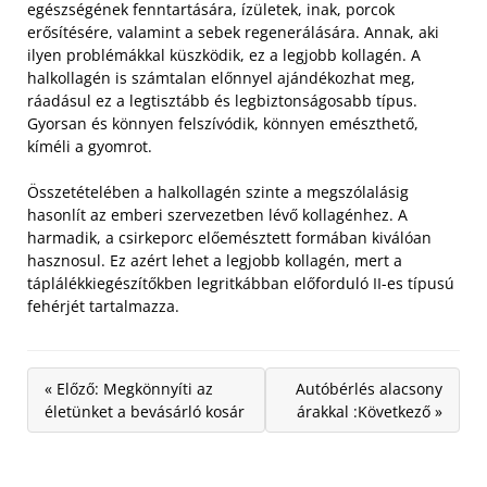
egészségének fenntartására, ízületek, inak, porcok
erősítésére, valamint a sebek regenerálására.
Annak, aki
ilyen problémákkal küszködik, ez a legjobb kollagén. A
halkollagén is számtalan előnnyel ajándékozhat meg,
ráadásul ez a legtisztább és legbiztonságosabb típus.
Gyorsan és könnyen felszívódik, könnyen emészthető,
kíméli a gyomrot.
Összetételében a halkollagén szinte a megszólalásig
hasonlít az emberi szervezetben lévő kollagénhez. A
harmadik, a csirkeporc előemésztett formában kiválóan
hasznosul. Ez azért lehet a legjobb kollagén, mert a
táplálékkiegészítőkben legritkábban előforduló II-es típusú
fehérjét tartalmazza.
« Előző: Megkönnyíti az
Autóbérlés alacsony
életünket a bevásárló kosár
árakkal :Következő »