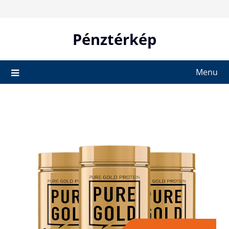
Skip
to
content
Pénztérkép
Menu