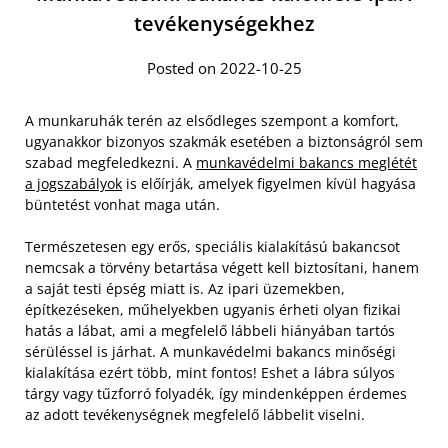
tevékenységekhez
Posted on 2022-10-25
A munkaruhák terén az elsődleges szempont a komfort,
ugyanakkor bizonyos szakmák esetében a biztonságról sem
szabad megfeledkezni. A
munkavédelmi bakancs meglétét
a jogszabályok
is előírják, amelyek figyelmen kívül hagyása
büntetést vonhat maga után.
Természetesen egy erős, speciális kialakítású bakancsot
nemcsak a törvény betartása végett kell biztosítani, hanem
a saját testi épség miatt is. Az ipari üzemekben,
építkezéseken, műhelyekben ugyanis érheti olyan fizikai
hatás a lábat, ami a megfelelő lábbeli hiányában tartós
sérüléssel is járhat.
A munkavédelmi bakancs minőségi
kialakítása ezért több, mint fontos! Eshet a lábra súlyos
tárgy vagy tűzforró folyadék, így mindenképpen érdemes
az adott tevékenységnek megfelelő lábbelit viselni.