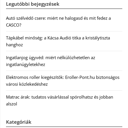
Legutóbbi bejegyzések
Autó szélvédő csere: miért ne halogasd és mit fedez a
CASCO?
Tápkábel minőség: a Kácsa Audió titka a kristálytiszta
hanghoz
Ingatlanjog ügyvéd: miért nélkülözhetetlen az
ingatlanügyletekhez
Elektromos roller kiegészítők: Eroller-Pont.hu biztonságos
városi közlekedéshez
Matrac árak: tudatos vásárlással spórolhatsz és jobban
alszol
Kategóriák