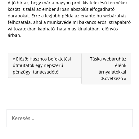
A jó hír az, hogy már a nagyon profi kivitelezésű termékek
között is talál az ember árban abszolút elfogadható
darabokat. Erre a legjobb példa az enante.hu webáruház
felhozatala, ahol a munkavédelmi bakancs erős, strapabíró
változatokban kapható, hatalmas kínálatban, előnyös
árban.
« Előző: Hasznos befektetési
Táska webáruház
útmutatók egy népszerű
élénk
pénzügyi tanácsadótól
árnyalatokkal
:Következő »
KERESÉS: