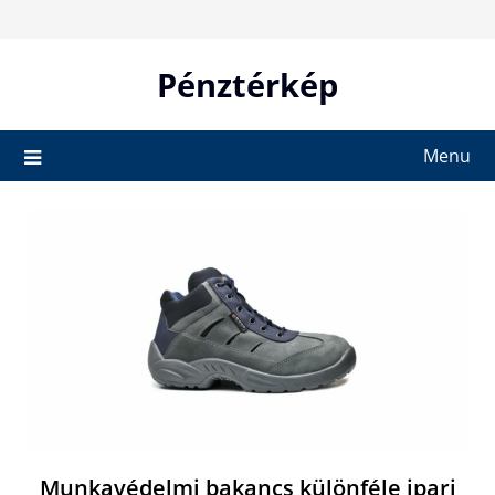
Skip
to
content
Pénztérkép
Menu
Munkavédelmi bakancs különféle ipari