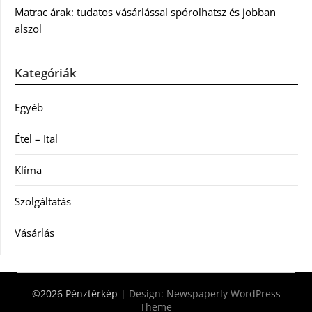
Matrac árak: tudatos vásárlással spórolhatsz és jobban
alszol
Kategóriák
Egyéb
Étel – Ital
Klíma
Szolgáltatás
Vásárlás
©2026 Pénztérkép
| Design:
Newspaperly WordPress
Theme