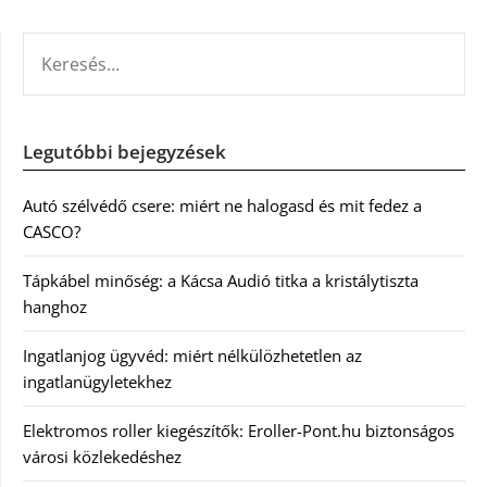
KERESÉS:
Legutóbbi bejegyzések
Autó szélvédő csere: miért ne halogasd és mit fedez a
CASCO?
Tápkábel minőség: a Kácsa Audió titka a kristálytiszta
hanghoz
Ingatlanjog ügyvéd: miért nélkülözhetetlen az
ingatlanügyletekhez
Elektromos roller kiegészítők: Eroller-Pont.hu biztonságos
városi közlekedéshez