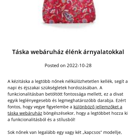
Táska webáruház élénk árnyalatokkal
Posted on 2022-10-28
A kézitáska a legtöbb nőnek nélkülözhetetlen kellék, segít a
napi és éjszakai szükségletek hordozásában. A
funkcionalitásban betöltött fontossága mellett, ez a divat
egyik leglényegesebb és legmeghatározóbb darabja. Ezért
fontos, hogy vegye figyelembe a
különböző jellemzőket a
táska webáruház
böngészésekor, hogy a legtöbbet hozza ki
a funkcionalitásból és a stílusból!
Sok nőnek van legalább egy vagy két „kapcsos” modellje,