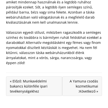
amiket mindennap használnak és a legtöbb ruhához
párosítják ezeket.
Sőt, a legtöbb ilyen semleges színű,
például barna, bézs vagy sima fekete. Azonban a táska
webáruházban való válogatásnak és a megfelelő darab
kiválasztásának nem kell unalmasnak lennie.
Válasszon egyedi stílust, miközben ragaszkodik a semleges
színhez és továbbra is bármilyen ruhát feldobhat ezekkel a
darabokkal! Alternatív megoldásként egy fémes vagy finom
nyomatokkal díszített kézitáskát is megvehet. Ha nem fél
kitűnni, válasszon táska webáruházunkból élénk
árnyalatokat, mint a vörös, sárga, narancssárga, vagy
éppen zöld!
« Előző: Munkavédelmi
A Yamuna csodás
bakancs különféle ipari
kozmetikumai
tevékenységekhez
:Következő »